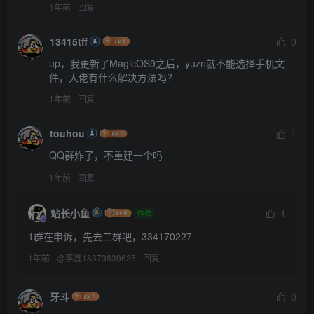
1年前
回复
13415tff
0
up，我更新了MagicOS9之后，yuzn就不能选择手机文
件，大佬有什么解决方法吗?
1年前
回复
touhou
1
QQ群炸了，不重建一个吗
1年前
回复
站长小鱼
1
作者
1群在申诉，先去二群吧，334170227
1年前
@
李鑫18373839625
回复
牙斗
0