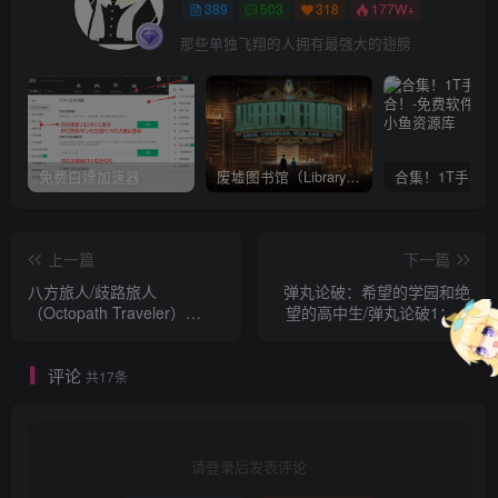
389
503
318
177W+
那些单独飞翔的人拥有最强大的翅膀
免费白嫖加速器
废墟图书馆（Library Of Ruina）v1.1.0.6a13 官中 附yuzu模拟器 本体+1.0.3升补
上一篇
下一篇
八方旅人/歧路旅人
弹丸论破：希望的学园和绝
（Octopath Traveler）
望的高中生/弹丸论破1：绝
Build20200722 附官方原声
望的高中生（Danganronpa:
85首BGM+多项修改器等
Trigger Happy Havoc）
评论
Build.1312478 官中繁体
共17条
请登录后发表评论