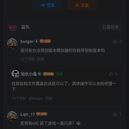
登录
注册
只看作者
最新
最热
burger
0
请问有办法将旧版本模拟器的存档导到新版本吗
12个月前
回复
站长小鱼
0
作者
找到存档文件覆盖应该就可以了，具体操作可以去贴吧搜一
下
12个月前
@
burger
回复
Lqn_17
1
老师有q吗 装了游戏一直闪退？😭