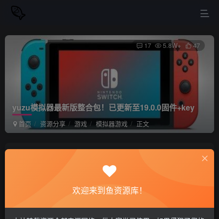
17
5.8W+
47
yuzu模拟器最新版整合包！已更新至19.0.0固件+key
首页
资源分享
游戏
模拟器游戏
正文
站长小鱼
关注
私信
8个月前更新
欢迎来到鱼资源库！
yuzu模拟器最新版整合包！已更新至19.0.0固件
免费资源
+key