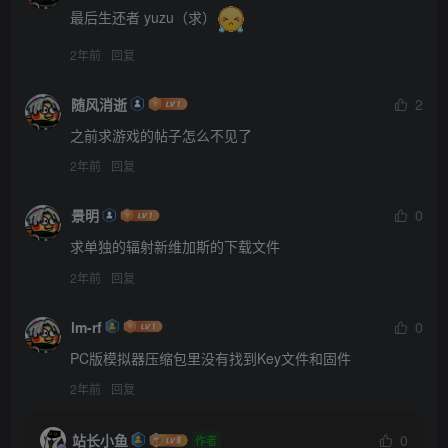
最后生还者 yuzu（求）
2年前
回复
随风消逝
2
之前求游戏的帖子怎么不见了
2年前
回复
景明
0
求单独的辐射新维加斯的下载文件
2年前
回复
lm-rf
0
PC版模拟器压缩包里没有找到Key文件和固件
2年前
回复
站长小鱼
0
作者