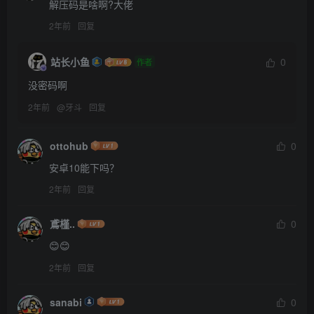
解压码是啥啊?大佬
2年前
回复
站长小鱼
0
作者
没密码啊
2年前
@
牙斗
回复
ottohub
0
安卓10能下吗？
2年前
回复
鳶槿..
0
😊😊
2年前
回复
sanabi
0