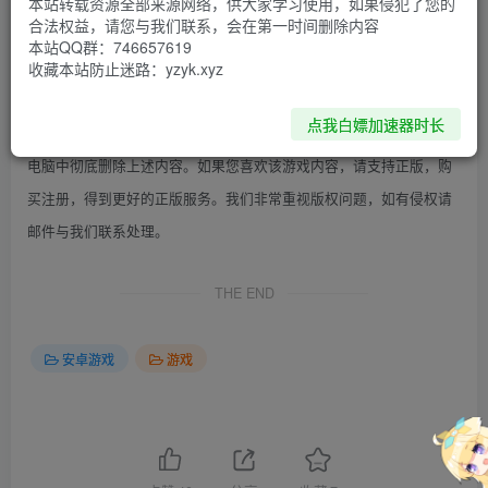
本站转载资源全部来源网络，供大家学习使用，如果侵犯了您的
合集！手机游戏大整合！-点击下载
合法权益，请您与我们联系，会在第一时间删除内容
本站QQ群：746657619
本站提供的资源转载自国内外各大媒体和网络和网友分
收藏本站防止迷路：yzyk.xyz
免责声明：
享，供大家学习使用；不得将上述内容用于商业或者非法用途，否
点我白嫖加速器时长
则，一切后果请用户自负。您必须在下载后的24个小时之内，从您的
电脑中彻底删除上述内容。如果您喜欢该游戏内容，请支持正版，购
买注册，得到更好的正版服务。我们非常重视版权问题，如有侵权请
邮件与我们联系处理。
THE END
安卓游戏
游戏