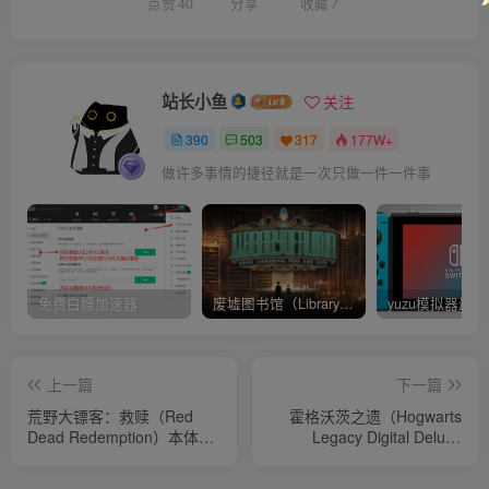
点赞
40
分享
收藏
7
站长小鱼
关注
390
503
317
177W+
做许多事情的捷径就是一次只做一件一件事
免费白嫖加速器
废墟图书馆（Library Of Ruina）v1.1.0.6a13 官中 附yuzu模拟器 本体+1.0.3升补
上一篇
下一篇
荒野大镖客：救赎（Red
霍格沃茨之遗（Hogwarts
Dead Redemption）本体
Legacy Digital Deluxe
+1.0.4升补 官方中文
Edition）Build 1117238 全
DLC中文版 附yuzu模拟器版