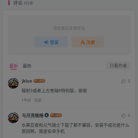
评论
本体+1.02升补+4DLC
共3条
请登录后发表评论
登录
注册
只看作者
最新
最热
jkluo
0
辐射3或者上古卷轴5特别版，谢谢
1年前
回复
与月亮晚睡
0
水果忍者和元气骑士下载了都不兼容，安装不成功是什么
原因啊，我是安卓手机