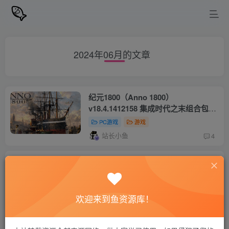
2024年06月的文章
纪元1800（Anno 1800）
v18.4.1412158 集成时代之末组合包
DLC voices38镜像版容量95GB官中简
PC游戏
游戏
体 附多项修改器
站长小鱼
4
单机游戏修改器WeMod v9.2.1 解锁专
业版
网站公告
软件
欢迎来到鱼资源库！
站长小鱼
7
赤痕：夜之仪式/血污：夜之仪式