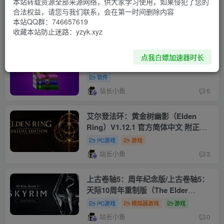
本站转载资源全部来源网络，供大家学习使用，如果侵犯了您的
（Bloodstained: Ritual of the
合法权益，请您与我们联系，会在第一时间删除内容
Night）V1.60.0.67142 附yuzu模拟器
本站QQ群：746657619
PC游戏
模拟器游戏
游戏
游戏本体+1.5.0升补+5DLC
收藏本站防止迷路：yzyk.xyz
站长小鱼
1
点我白嫖加速器时长
WinRAR v6.22 汉化版
软件
站长小鱼
5
艾尔登法环：黄金树幽影（Elden
Ring）V1.12.1 官方简体中文 附正版
解锁DLC补丁
PC游戏
游戏
站长小鱼
3
上古卷轴5：周年纪念版/上古卷轴5：
天际10周年重制版（The Elder
Scrolls V: Skyrim Special Edition）
PC游戏
模拟器游戏
游戏
V1.6.1179.0.8 官方繁中 已安装汉化补
站长小鱼
0
丁 附yuzu模拟器版 游戏本体