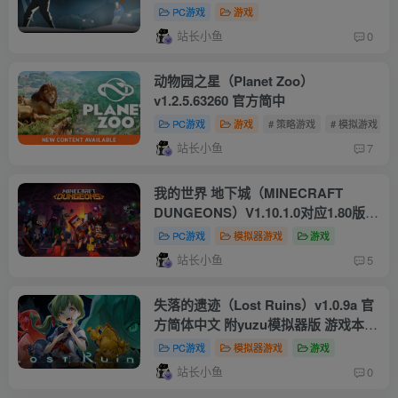
PC游戏
游戏
站长小鱼
0
动物园之星（Planet Zoo）
v1.2.5.63260 官方简中
PC游戏
游戏
# 策略游戏
# 模拟游戏
站长小鱼
7
我的世界 地下城（MINECRAFT
DUNGEONS）V1.10.1.0对应1.80版本
整合最新DLC：ECHOING VOID 附
PC游戏
模拟器游戏
游戏
yuzu模拟器版 游戏本体+V1.17.0.0升
站长小鱼
5
补+7DLC
失落的遗迹（Lost Ruins）v1.0.9a 官
方简体中文 附yuzu模拟器版 游戏本体
+1.0.10.12B升补
PC游戏
模拟器游戏
游戏
站长小鱼
0