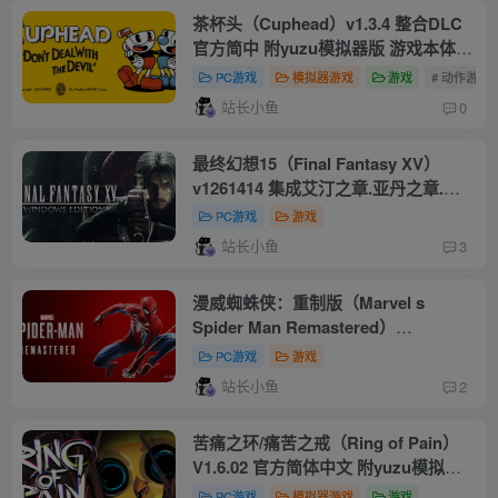
茶杯头（Cuphead）v1.3.4 整合DLC
官方简中 附yuzu模拟器版 游戏本体
+1.3.7升补+1DLC
PC游戏
模拟器游戏
游戏
# 动作游戏
站长小鱼
0
最终幻想15（Final Fantasy XV）
v1261414 集成艾汀之章.亚丹之章.战
友扩展包.伊格尼斯章.普隆普特章.古拉
PC游戏
游戏
迪欧拉斯章.11个订阅MOD 官方简体中
站长小鱼
3
文 附4K高清材质包+官方原声+多项修
改器+一周目完美通关存档+原画集
漫威蜘蛛侠：重制版（Marvel s
Spider Man Remastered）
V2.1012.0.0-dixen18-Repack 官方繁
PC游戏
游戏
体中文 附多项修改器+100%全收集,时
站长小鱼
2
装,收藏,技能,资源存档+简中补丁
苦痛之环/痛苦之戒（Ring of Pain）
V1.6.02 官方简体中文 附yuzu模拟器
游戏本体+1.6.02S
PC游戏
模拟器游戏
游戏