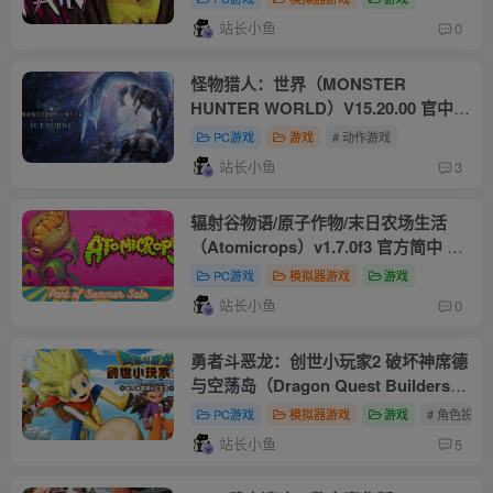
站长小鱼
0
怪物猎人：世界（MONSTER
HUNTER WORLD）V15.20.00 官中简
体 本体+冰原+高清材质包 容量101GB
PC游戏
游戏
# 动作游戏
站长小鱼
3
辐射谷物语/原子作物/末日农场生活
（Atomicrops）v1.7.0f3 官方简中 附
yuzu模拟器 游戏本体+1.6.0F2+1DLC
PC游戏
模拟器游戏
游戏
站长小鱼
0
勇者斗恶龙：创世小玩家2 破坏神席德
与空荡岛（Dragon Quest Builders
2）V1.7.3a 官方简中 附yuzu模拟器 游
PC游戏
模拟器游戏
游戏
# 角色扮演
戏本体+V1.7升补
站长小鱼
5