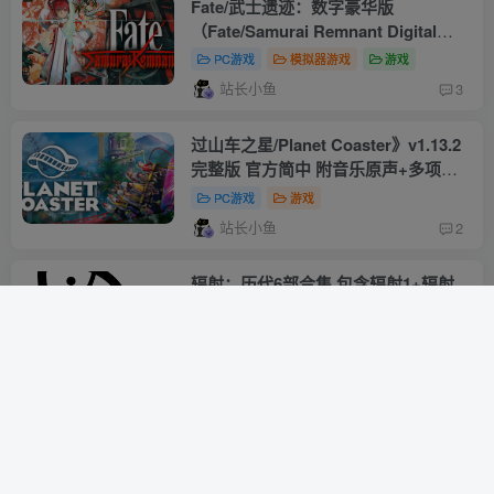
Fate/武士遗迹：数字豪华版
（Fate/Samurai Remnant Digital
Deluxe Edition） v1.3.1 全DLC 官方
PC游戏
模拟器游戏
游戏
中文 支持手柄 附yuzu模拟器 游戏本
站长小鱼
3
体+1.3.1升补+6DLC 盈月之仪
过山车之星/Planet Coaster》v1.13.2
完整版 官方简中 附音乐原声+多项修
改器+满金币初始存档+原画集
PC游戏
游戏
站长小鱼
2
辐射：历代6部合集 包含辐射1+辐射
2+辐射3+辐射:辐射避难所+辐射:新维
加斯+辐射:钢铁兄弟会（Fallout）
PC游戏
游戏
# 角色扮演游戏
# 辐射系列
站长小鱼
1
辐射4次世代版（Fallout 4: Game of
the Year Edition）V1.10.984 集成机
械守卫,废土工坊,远港惊魂,装置工坊,
PC游戏
游戏
辐射系列
# 角色扮演游