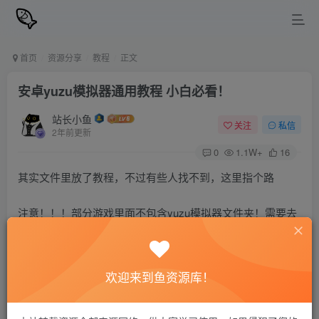
首页
资源分享
教程
正文
安卓yuzu模拟器通用教程 小白必看！
站长小鱼
关注
私信
2年前更新
0
1.1W+
16
其实文件里放了教程，不过有些人找不到，这里指个路
注意！！！部分游戏里面不包含yuzu模拟器文件夹！需要去
网站置顶文章下载！
点这里跳转文章
欢迎来到鱼资源库！