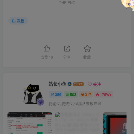
THE END
教程
点赞
16
分享
收藏
站长小鱼
关注
389
503
317
178W+
我输过,我败过,但我从未放弃过