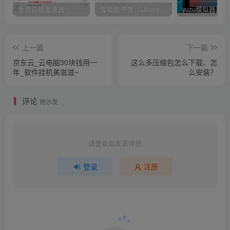
免费白嫖加速器
废墟图书馆（Library Of Ruina）v1.1.0.6a13 官中 附yuzu模拟器 本体+1.0.3升补
上一篇
下一篇
京东云_云电脑30块钱用一
这么多压缩包怎么下载、怎
年_软件挂机美滋滋~
么安装？
评论
抢沙发
请登录后发表评论
登录
注册