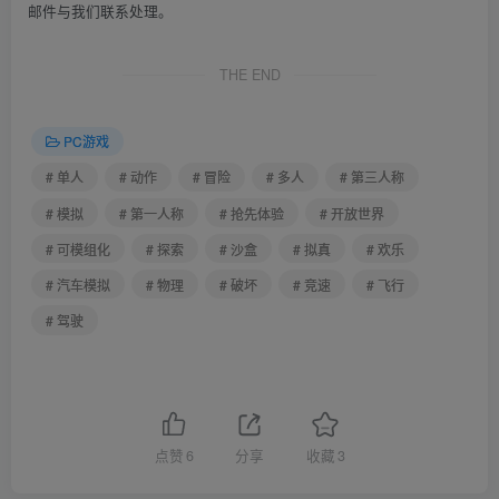
邮件与我们联系处理。
THE END
PC游戏
# 单人
# 动作
# 冒险
# 多人
# 第三人称
# 模拟
# 第一人称
# 抢先体验
# 开放世界
# 可模组化
# 探索
# 沙盒
# 拟真
# 欢乐
# 汽车模拟
# 物理
# 破坏
# 竞速
# 飞行
# 驾驶
点赞
6
分享
收藏
3