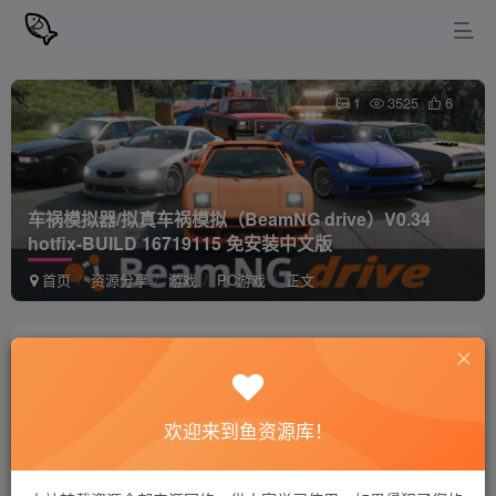
1
3525
6
车祸模拟器/拟真车祸模拟（BeamNG drive）V0.34
hotfix-BUILD 16719115 免安装中文版
首页
资源分享
游戏
PC游戏
正文
站长小鱼
关注
私信
1年前更新
欢迎来到鱼资源库！
车祸模拟器/拟真车祸模拟（BeamNG drive）
免费资源
V0.34 hotfix-BUILD 16719115 免安装中文版