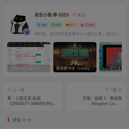
站长小鱼
关注
389
503
317
178W+
有时候，我们并不是在等什么人或什么事。我们只是在静待岁月改变自己
免费白嫖加速器
废墟图书馆（Library Of Ruina）v1.1.0.6a13 官中 附yuzu模拟器 本体+1.0.3升补
上一篇
下一篇
真・三国无双 起源
天国：拯救 2 - 黄金版
（DYNASTY WARRIORS
（Kingdom Come:
ORIGINS） 官中简体正式版
Deliverance II - Gold
下载 附解决无法保存 无法使
Edition）官中简体 容量
评论
用手柄补丁+修改器+通关存
81GB
共1条
档