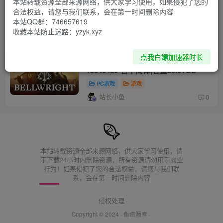
本站转载资源全部来源网络，供大家学习使用，如果侵犯了您的
少女（FANTASY LIFE i Girl Steals
合法权益，请您与我们联系，会在第一时间删除内容
Time）v1.1.4官中简体
本站QQ群：746657619
PC游戏
# 单人
# 动作
# 角色扮演
收藏本站防止迷路：yzyk.xyz
站长小鱼
0
点我白嫖加速器时长
颂钟长鸣（Bellwright）Build
18345429-官中简体|容量20.31GB
PC游戏
游戏
站长小鱼
0
本站转载资源全部来源网络，供大家学习使用，请
于下载24小时内删除资源，所有资源请勿用于商业
行为！如果侵犯了您的合法权益，请您与我们联
系，会在第一时间删除内容
侵权处理
Copyright © 2024 ·
鱼资源库
·