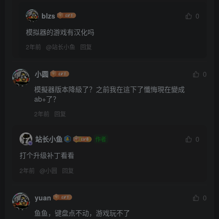
blzs
0
模拟器的游戏有汉化吗
2年前
@
站长小鱼
回复
小圆
0
模擬器版本降級了？之前我在這下了懺悔現在變成
ab+了？
2年前
回复
站长小鱼
0
作者
打个升级补丁看看
2年前
@
小圆
回复
yuan
0
鱼鱼，键盘点不动，游戏玩不了