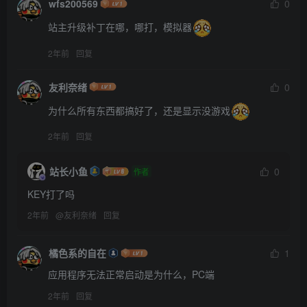
wfs200569
0
站主升级补丁在哪，哪打，模拟器
2年前
回复
友利奈绪
0
为什么所有东西都搞好了，还是显示没游戏
2年前
回复
站长小鱼
0
作者
KEY打了吗
2年前
@
友利奈绪
回复
橘色系的自在
1
应用程序无法正常启动是为什么，PC端
2年前
回复