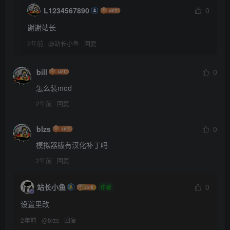
L1234567890
0
谢谢站长
2年前
@
站长小鱼
回复
bill
0
怎么装mod
2年前
回复
blzs
0
模拟器版有汉化补丁吗
2年前
回复
站长小鱼
0
作者
设置里改
2年前
@
blzs
回复