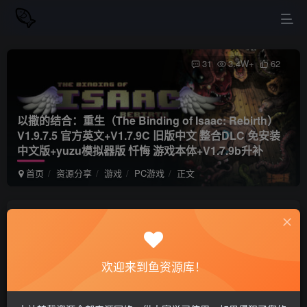
31
3.4W+
62
以撒的结合：重生（The Binding of Isaac: Rebirth）
V1.9.7.5 官方英文+V1.7.9C 旧版中文 整合DLC 免安装
中文版+yuzu模拟器版 忏悔 游戏本体+V1.7.9b升补
首页
资源分享
游戏
PC游戏
正文
站长小鱼
关注
私信
2年前更新
欢迎来到鱼资源库！