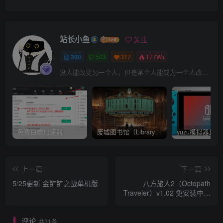
站长小鱼
关注
390
503
317
177W+
没人能改变另一个人，但是某个人能成为一个人改变的原因
免费白嫖加速器
废墟图书馆（Library Of Ruina）v1.1.0.6a13 官中 附yuzu模拟器 本体+1.0.3升补
上一篇
下一篇
5/25更新 金铲铲之战单机版
八方旅人2（Octopath
Traveler）v1.02 免安装中文
版 附yuzu模拟器 游戏本体
+1.1.1升补+1DLC
评论
共31条