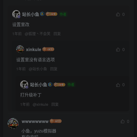
站长小鱼
0
作者
设置里改
1年前
@
狐狸丶不会笑
回复
xinkule
0
设置里没有语言选项
1年前
@
站长小鱼
回复
站长小鱼
0
作者
打升级补丁
1年前
@
xinkule
回复
wwwwwwww
0
小鱼，yuzu模拟器

有中文吗