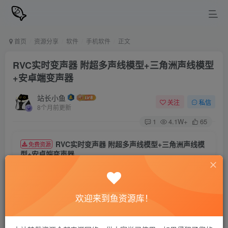
首页
资源分享
软件
手机软件
正文
RVC实时变声器 附超多声线模型+三角洲声线模型
+安卓端变声器
站长小鱼
关注
私信
8个月前更新
1
4.1W+
65
RVC实时变声器 附超多声线模型+三角洲声线模
免费资源
型+安卓端变声器
资源下载
欢迎来到鱼资源库！
夸克网盘