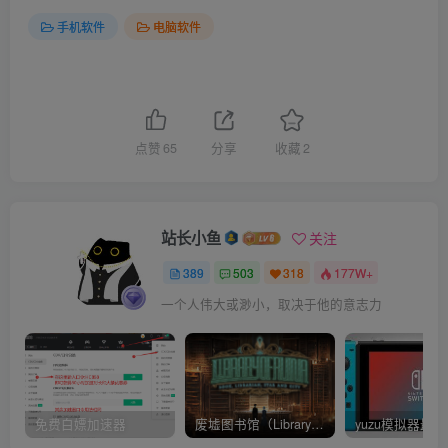
手机软件
电脑软件
点赞
65
分享
收藏
2
站长小鱼
关注
389
503
318
177W+
一个人伟大或渺小，取决于他的意志力
免费白嫖加速器
废墟图书馆（Library Of Ruina）v1.1.0.6a13 官中 附yuzu模拟器 本体+1.0.3升补