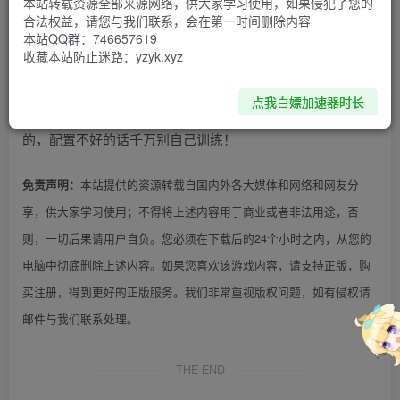
本站转载资源全部来源网络，供大家学习使用，如果侵犯了您的
合法权益，请您与我们联系，会在第一时间删除内容
本站QQ群：746657619
好用，据说是目前最好的实时变声器，文件中内置了教程和
收藏本站防止迷路：yzyk.xyz
很多声音模型，使用是没问题的
点我白嫖加速器时长
之后要是需要更多声线的话可以直接在网上找别人训练好
的，配置不好的话千万别自己训练！
本站提供的资源转载自国内外各大媒体和网络和网友分
免责声明：
享，供大家学习使用；不得将上述内容用于商业或者非法用途，否
则，一切后果请用户自负。您必须在下载后的24个小时之内，从您的
电脑中彻底删除上述内容。如果您喜欢该游戏内容，请支持正版，购
买注册，得到更好的正版服务。我们非常重视版权问题，如有侵权请
邮件与我们联系处理。
THE END