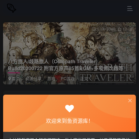
1
3040
12
八方旅人/歧路旅人（Octopath Traveler）
Build20200722 附官方原声85首BGM+多项修改器等
首页
资源分享
游戏
PC游戏
正文
站长小鱼
关注
私信
2年前更新
欢迎来到鱼资源库！
八方旅人/歧路旅人（Octopath Traveler）
免费资源
Build20200722 附官方原声85首BGM+多项修改器等