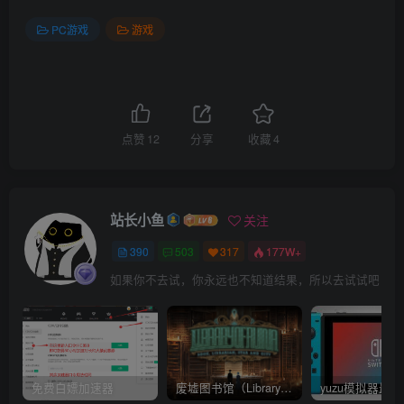
PC游戏
游戏
点赞
12
分享
收藏
4
站长小鱼
关注
390
503
317
177W+
如果你不去试，你永远也不知道结果，所以去试试吧
免费白嫖加速器
废墟图书馆（Library Of Ruina）v1.1.0.6a13 官中 附yuzu模拟器 本体+1.0.3升补