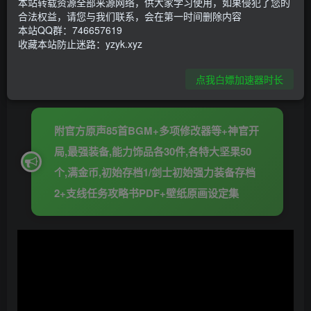
本站转载资源全部来源网络，供大家学习使用，如果侵犯了您的
合法权益，请您与我们联系，会在第一时间删除内容
资源下载
本站QQ群：746657619
收藏本站防止迷路：yzyk.xyz
PC-点击下载
点我白嫖加速器时长
附官方原声85首BGM+多项修改器等+神官开
局,最强装备,能力饰品各30件,各特大坚果50
个,满金币,初始存档1/剑士初始强力装备存档
2+支线任务攻略书PDF+壁纸原画设定集