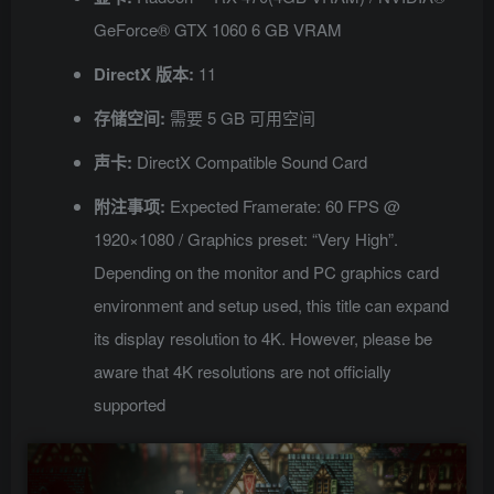
GeForce® GTX 1060 6 GB VRAM
DirectX 版本:
11
存储空间:
需要 5 GB 可用空间
声卡:
DirectX Compatible Sound Card
附注事项:
Expected Framerate: 60 FPS @
1920×1080 / Graphics preset: “Very High”.
Depending on the monitor and PC graphics card
environment and setup used, this title can expand
its display resolution to 4K. However, please be
aware that 4K resolutions are not officially
supported