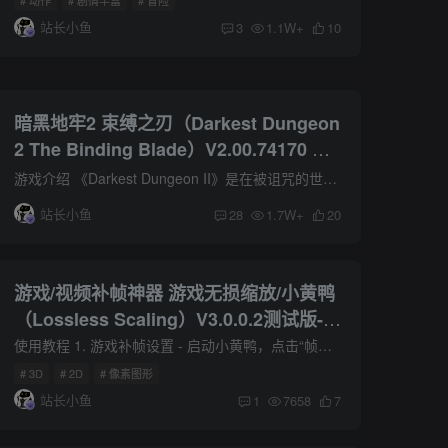
# 动作
# 剧情丰富
# 冒险
站长小鱼
3
1.1W+
10
暗黑地牢2 束缚之刃（Darkest Dungeon
2 The Binding Blade）V2.00.74170 全
DLC中文版 附yuzu模拟器 游戏本体
游戏介绍 《Darkest Dungeon II》是在被诅咒的世界中进行旅程的 roguelike 游戏。结成团队，让驿车整装待发，准备踏上一段在崩坏的世界中孤注一掷的旅程，来尝试避免世界末日。然而，你面对的最...
+1.0.3升补+1DLC
站长小鱼
28
1.7W+
20
游戏/视频补帧神器 游戏无损缩放/小黄鸭
（Lossless Scaling）V3.0.0.2测试版-官
中简体
使用教程 1. 游戏补帧设置 - 启动小黄鸭，点击“帧生成”选项卡，选择 LSFG 3.0； - 设置快捷键（默认`Ctrl+Alt+S`），勾选“自动抗锯齿”减少模糊； - 运行游戏后按快捷键激活补帧，画面左上角...
# 3D
# 2D
# 像素图形
站长小鱼
1
7658
7