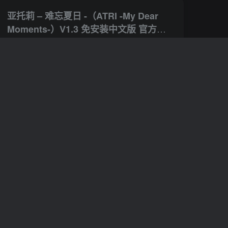
亚托莉 – 难忘夏日 -（ATRI -My Dear
Moments-）V1.3 免安装中文版 官方中
文
关于这款游戏 INTRODUCTION 本作品是由『在这苍穹展翅』的紺野アスタ老师执笔剧本，制作过知名游戏『灰色的果实』的“Frontwing”和“枕”共同制作的视觉小说游戏。 STORY 在不远的未来，海平面...
# 单人
# 剧情丰富
# 冒险
站长小鱼
0
4563
6
终焉之玛格诺利亚：雾中盛放之花/终焉
之玛格诺利亚：雾中绽放/终焉的木兰花
（ENDER MAGNOLIA: Bloom in the
关于这款游戏 ＜故事＞ “烟尘之国”——一个因为地底蕴藏的大量魔力资源而繁荣昌盛的国家。不断创新而诞生的高科技“人造生命体”，被指望带领国家迈向辉煌的未来。谁知从地底涌现的污秽烟雾竟...
Mist）Build.17022604 官中简体正式版
站长小鱼
10
6271
10
附yuzu模拟器版 v1.0.3整合版XCI
幻兽帕鲁（Palworld）v0.4.14.65422-新
年皮肤-BUG修复 免安装中文版