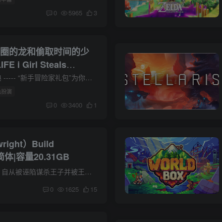
0
5965
3
圈圈的龙和偷取时间的少
E i Girl Steals
4官中简体
关于此游戏 ·预购特典 ----- “新手冒险家礼包”为你的幻想乡之旅保驾护航！ 内含能够提升经验值获取量的饰品“蝴蝶吊坠”，还配备了9种实用的消耗性道具哦！ ----- 钓钓鱼，做做菜，建设建设...
色扮演
0
3400
1
ight）Build
简体|容量20.31GB
游戏介绍 关于此游戏 自从被诬陷谋杀王子并被王庭判处死刑后，您一直活在阴影之中。在侥幸的又一次逃过刺客的暗杀后，您发现了了一张刺客的合同，事情的走向开始变得扑朔迷离 - 您被诬陷仅仅是...
0
1625
15