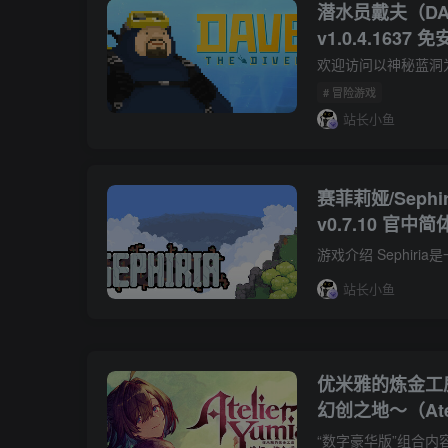
潜水员戴夫（DAVE
v1.0.4.163
一番的假日 附修
+1.0.2.747升补
# 冒险游戏
站长小鱼
赛菲莉娅/Sephiri
v0.7.10 官中
站长小鱼
优米雅的炼金工
幻创之地～（Ateli
Alchemist of M