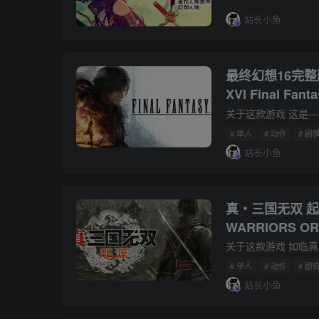
Envisioned La
站长小鱼
方简体中文
最终幻想16完整版
XVI Final Fant
Edition）V1
# 单人
# 动作
# 剧
站长小鱼
真・三国无双 起
WARRIORS O
版下载 附解决
丁+修改器+通
# 单人
# 动作
# 剧
站长小鱼