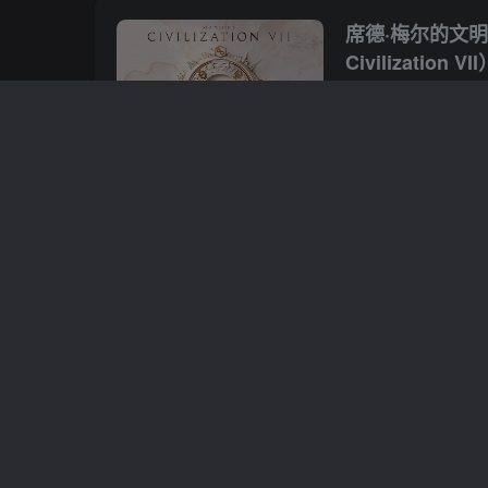
席德·梅尔的文明VI
Civilization V
整合版 官中简体
# 单人
# 多人
# 模
站长小鱼
破门而入2：北方
Kickers 2 Tas
中简体 免安装
# 单人
# 动作
# 多
站长小鱼
天国：拯救 2 – 
Come: Delivera