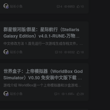
站长小鱼
4
6953
10
群星银河版/群星：星际航行（Stellaris
Galaxy Edition）v4.0.1-RUNE-万物竞
发 整合全DLC 官方中文 附音乐原声+多
中文修改方法 1.首先运行一次游戏生成存档文件，进入菜单后退出游戏。 2.打开我的文档\Paradox Interactive\Stellaris 用记事本打开settings.txt 3.把language=''l_english''替换为language=''l...
项修改器+艺术书+原画壁纸+原版小说
站长小鱼
10
9332
18
世界盒子：上帝模拟器（WorldBox God
Simulator）V0.50 免安装中文版下载 附
安卓V0.22.21
游戏介绍 WorldBox是一个上帝模拟器和沙盒游戏。创造你自己的世界或者用不同的力量摧毁它们。看着文明成长，建立王国，殖民开拓，驶向遥远的新大陆。城镇会造反，宏伟的帝国也有土崩瓦解的一天...
站长小鱼
1
1.6W+
29