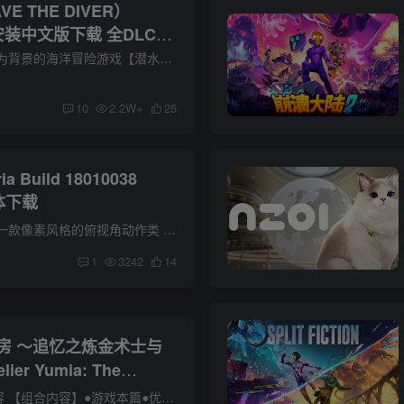
 THE DIVER）
7 免安装中文版下载 全DLC-
改器+yuzu模拟器 本体
欢迎访问以神秘蓝洞为背景的海洋冒险游戏【潜水员戴夫 DAVE THE DIVER】。 白天在美丽的大海里打鱼，晚上经营寿司店赚钱。 伴随着个性强的同事们的故事展开的海底谜团。神秘又崭新的乐趣正在等...
+4DLC
10
2.2W+
25
a Build 18010038
简体下载
游戏介绍 Sephiria是一款像素风格的俯视角动作类 Roguelite 游戏。玩家将扮演塔顶村庄里的一只兔子,必须改变这座已经注定毁灭的高塔的命运。沿着高塔向下,与各种动物相遇,收集各种神器和石板以...
1
3242
14
房 ～追忆之炼金术士与
er Yumia: The
emories & the
“数字豪华版”组合内容 【组合内容】●游戏本篇●优米雅的 炼金工房 炫彩典藏包含优米雅、芙拉米、维克多、艾菈、鲁格、妮娜、蕾妮雅的另类配色服装(每个角色各2款，共14款)、饰品“...