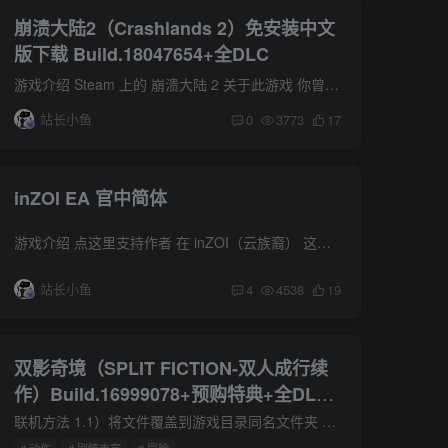
崩溃大陆2（Crashlands 2）免安装中文
版下载 Build.18047654+全DLC
游戏介绍 Steam 上的 崩溃大陆 2 关于此游戏 你曾是叱咤银河，拳打恶势力，脚踢不平事的星际货车司机弗卢克斯·达布斯，但近年来为了恰饭也被公司压榨得筋疲力尽。俗话说卷到水穷处，躺平摆烂时...
站长小鱼
0
3773
17
inZOI EA 官中简体
游戏介绍 点这里支持作者 在 inZOI（云族裔） 这款生活模拟游戏中，玩家将化身为创造者，按照自己的构想塑造世界，见证一个个精彩故事的展开。我们希望这段沉浸式体验能够激发玩家对生活的...
站长小鱼
4
4538
19
双影奇境（SPLIT FICTION-双人成行续
作）Build.16999078+预购特典+全DLC
官中简体 附联机补丁
联机方法 1.1）将文件覆盖到游戏目录同名文件夹 2.1）打开Steam并登录您的账户。 2.2)使用文件\Split\Binaries\Win64\SplitFiction.exe启动游戏。如何创建服务器：3.1) 在线游戏 => 通过 Ste...