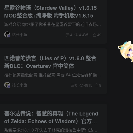
星露谷物语（Stardew Valley）v1.6.15
MOD整合版+纯净版 附手机版V1.6.15
游戏介绍 你继承了你爷爷在星露谷留下的老旧农场。带着爷爷留下的残旧工具和几枚硬币开始了你的新生活。你能适应这小镇上的生活并且将这个杂草丛生的老旧农场变成一个繁荣的家吗？ 配置需求 最...
站长小鱼
4
4.4W+
49
匹诺曹的谎言（Lies of P）v1.8.0 整合
新DLC：Overturev 官中简体
推荐配置最低配置 推荐配置:需要 64 位处理器和操作系统操作系统: Windows 10 64bit处理器: AMD Ryzen 3 1200／Intel Core i3-6300内存: 16 GB RAM显卡: AMD Radeon RX 6500 XT 4GB / NVIDIA Ge...
站长小鱼
0
4815
8
塞尔达传说：智慧的再现（The Legend
of Zelda: Echoes of Wisdom）官方中
文 本体+1.0.1升补 XCI
系统要求:18.1.0 在失去了林克的海拉鲁中萨尔达公主展开「复制」的旅程。◆萨尔达公主踏上旅途广大的海拉鲁各地出现了不明裂缝，并且引发将人与物体吞没的「神隐」现象，剑士林克也因而失去踪迹...