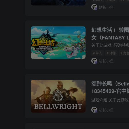
站长小鱼
幻想生活ｉ 转
女（FANTASY LIF
Time）v1.1.
# 单人
# 动作
# 角
站长小鱼
颂钟长鸣（Bellwr
18345429-官中
站长小鱼