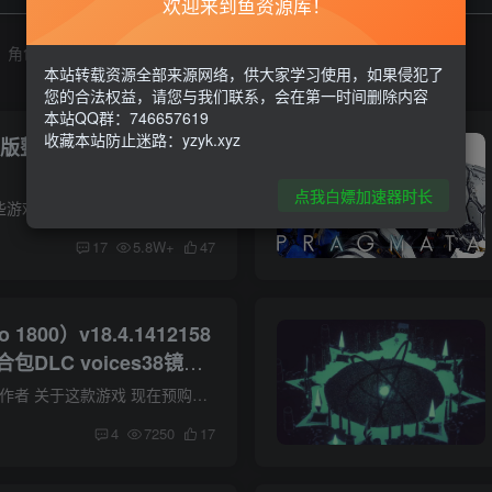
欢迎来到鱼资源库！
角色扮演游戏
本站转载资源全部来源网络，供大家学习使用，如果侵犯了
您的合法权益，请您与我们联系，会在第一时间删除内容
本站QQ群：746657619
收藏本站防止迷路：yzyk.xyz
新版整合包！已更新至
点我白嫖加速器时长
switch更新系统后有些游戏不能玩了，需要使用新版的固件和key，都整合好了 安卓小白不会的话可以先看下教程，PC有整合包，解压了直接导入游戏目录就能玩 安卓版教程点这里
17
5.8W+
47
1800）v18.4.1412158
DLC voices38镜像
中简体 附多项修改器
游戏介绍 点这里支持作者 关于这款游戏 现在预购可额外获得三件游戏中物品： • 《Anno 1602》纪念雕像：用著名的《Anno 1602》雕像欢庆本系列 20 周年并提高你城市的文化价值。 • 帝国列车：...
4
7250
17