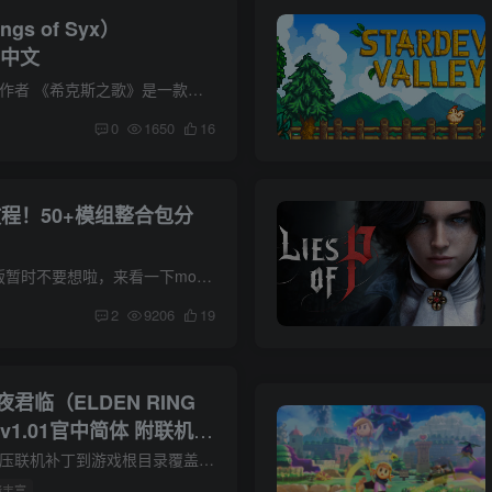
s of Syx）
官方中文
游戏介绍 点这里支持作者 《希克斯之歌》是一款幻想城市建设游戏。您从一个小小的村庄发迹，用您那无与伦比的管理和征服才能带领你的人民走向强大，最终成为称霸一方的帝国。游戏里的机制精巧、...
0
1650
16
程！50+模组整合包分
游戏有D加密，学习版暂时不要想啦，来看一下mod安装教程吧 mod安装教程 1.解压mod包 2.挑一个喜欢的服装mod 3.将文件中的SB文件夹放到游戏根目录 4.进游戏即可
2
9206
19
君临（ELDEN RING
）v1.01官中简体 附联机补
联机补丁使用说明 解压联机补丁到游戏根目录覆盖1. 启动Steam，转到您的个人资料。nrsc_launcher.exe 为避免不必要的损失，请使用小号 关于此游戏 《艾尔登法环 黑夜君临》（ELDEN RING NIGHTRE...
情丰富