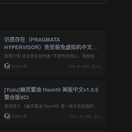
识质存在（PRAGMATA
HYPERVISOR）免安装免虚拟机中文版
下载
游戏介绍 点这里支持作者 “不管你去哪儿，我都会陪着你。” 《Pragmata》是卡普空推出的一款独特的科幻动作冒险游戏。玩家将跟随命运多舛的调查队队员“休”和机器人小女孩“戴安娜”，在被失...
站长小鱼
0
1481
20
[Yuzu]幽灵霍迪 Hauntii 美版中文v1.0.5
整合版XCI
游戏简介 《幽灵霍迪 Hauntii》是一款手绘风格的解谜游戏。系统18.1.0 扮演Hauntii，一个天真但勇敢的幽灵，不懈追求答案。一群神秘的发光生物，被称为Eternians，引导迷失的灵魂到一个不祥的中...
站长小鱼
0
1659
0