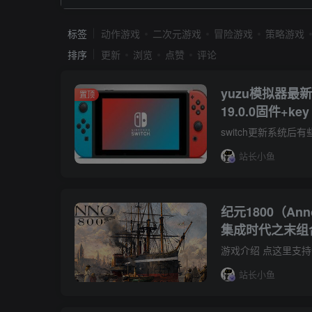
标签
动作游戏
二次元游戏
冒险游戏
策略游戏
排序
更新
浏览
点赞
评论
yuzu模拟器最
置顶
19.0.0固件+key
站长小鱼
纪元1800（Anno 
集成时代之末组合包
版容量95GB官
站长小鱼