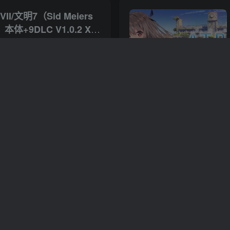
I/文明7（Sid Meiers
II）本体+9DLC V1.0.2 XCI
关于这款游戏 预定《席德·梅尔的文明®VII》标准版，并获取《特库姆塞与肖尼族包》！*《特库姆塞与肖尼族包》包含在豪华版和奠基者版中。 屡获殊荣的策略游戏系列回归，翻开革命性新篇章。 《...
拟
6
8970
4
特遣部队（Door
k Force North）V1.01 官
中文版
关于这款游戏 “爆破装置准备完毕。”A小队队长说道。 我们对门后的情况一无所知，但我还是通过无线电设备下令：“引爆。” “正在执行。”队长回复道。他把手指伸进引爆装置的拉...
人
3
4407
2
黄金版（Kingdom
nce II – Gold Edition）