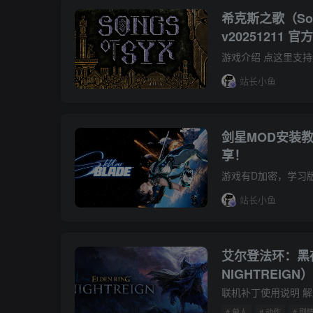
希克斯之歌（Song
v20251211 
站长小鱼
剑星MOD安装教
享！
站长小鱼
艾尔登法环：黑夜
NIGHTREIGN
丁
# 单人
# 动作
# 剧