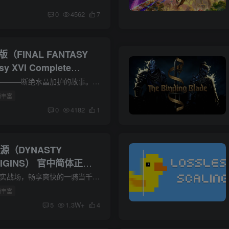
nd）Build.17753112 官
0
4562
7
（FINAL FANTASY
asy XVI Complete
.03-官中简体 免安装中文版
关于这款游戏 这是――――断绝水晶加护的故事。 相互争夺母水晶的五个国家。当暂时的平衡被打破时，身上宿有召唤兽的“显化者”的命运开始失控。 顶级的故事体验主角“克莱夫·罗兹菲尔德”受...
情丰富
0
4182
1
源（DYNASTY
RIGINS） 官中简体正式
无法保存 无法使用手柄补
关于这款游戏 如临真实战场，畅享爽快的一骑当千动作！无名英雄闯荡三国乱世的“真・三国无双”系列新作。 ■系列史上最极致的爽快感 在充满紧张气氛的战场上，玩家将与铺天盖地的敌军展开殊死...
关存档
情丰富
5
1.3W+
4