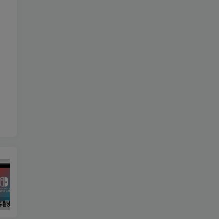
yuzu模拟器最新版整合包！已更新至19.0.0固件+key
合集！1T手机游戏大整合！
星露谷物语（Stardew Valley）v1.6.15 MOD整合版+纯净版 附手机版V1.6.15