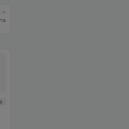
篇
78
者