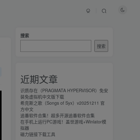
文章目录
搜索
搜索
游戏介绍
配置需求
近期文章
游戏下载
点这里支持正版
识质存在（PRAGMATA HYPERVISOR）免安
装免虚拟机中文版下载
游戏截图
希克斯之歌（Songs of Syx）v20251211 官
方中文
追番软件合集！超多开源追番软件合集
在手机上运行PC游戏！盖世游戏+Winlator模
拟器
磁力链接下载工具