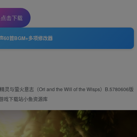
-点击下载
60首BGM+多项修改器