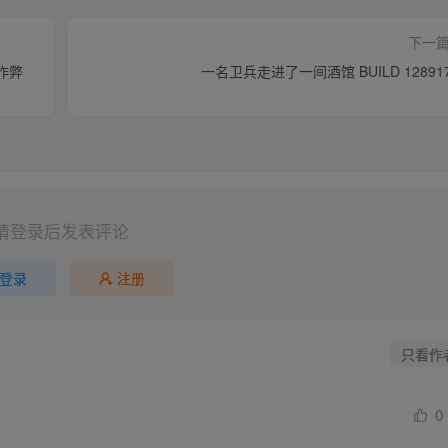
下一
置作弊
一名卫兵走进了一间酒馆 BUILD 128917
请登录后发表评论
登录
注册
只看作
0