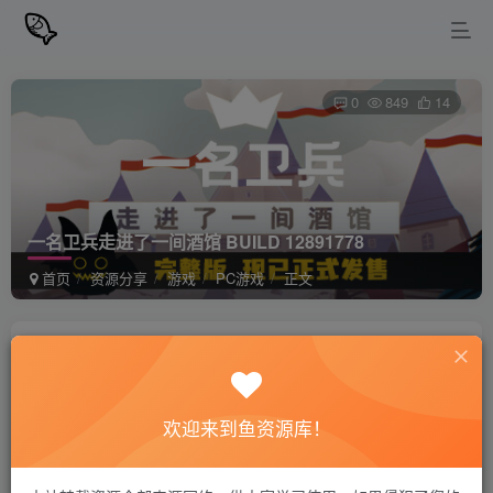
0
849
14
一名卫兵走进了一间酒馆 BUILD 12891778
首页
资源分享
游戏
PC游戏
正文
站长小鱼
关注
私信
2年前更新
欢迎来到鱼资源库！