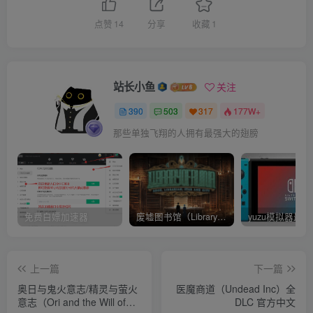
点赞
14
分享
收藏
1
站长小鱼
关注
390
503
317
177W+
那些单独飞翔的人拥有最强大的翅膀
免费白嫖加速器
废墟图书馆（Library Of Ruina）v1.1.0.6a13 官中 附yuzu模拟器 本体+1.0.3升补
上一篇
下一篇
奥日与鬼火意志/精灵与萤火
医魔商道（Undead Inc）全
意志（Ori and the Will of
DLC 官方中文