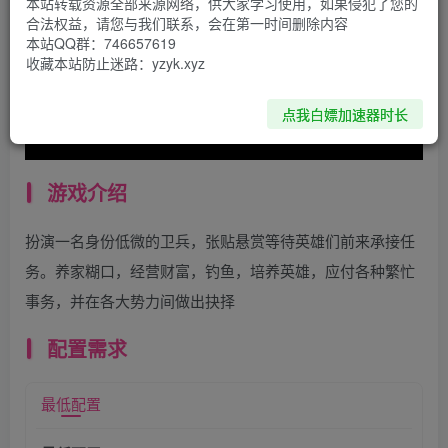
本站转载资源全部来源网络，供大家学习使用，如果侵犯了您的
合法权益，请您与我们联系，会在第一时间删除内容
本站QQ群：746657619
收藏本站防止迷路：yzyk.xyz
点我白嫖加速器时长
游戏介绍
扮演一名身份低微的卫兵，张贴悬赏等待英雄们前来承接任
务。养家糊口，经营财富，钓鱼，培养英雄，应付各种繁忙
事务，并在各大势力间做出抉择
配置需求
最低配置