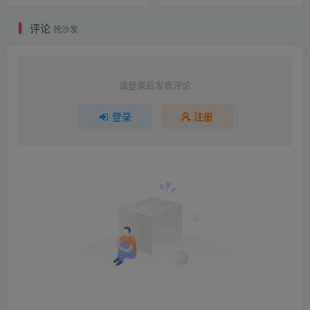
the Wisps）B.5780606版 官
中 附yuzu游戏本体+1.2.0升
评论
补整合
抢沙发
请登录后发表评论
登录
注册