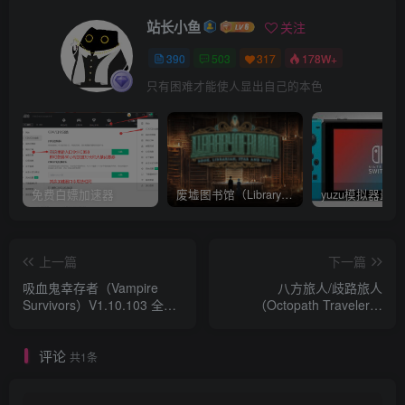
站长小鱼
关注
390
503
317
178W+
只有困难才能使人显出自己的本色
免费白嫖加速器
废墟图书馆（Library Of Ruina）v1.1.0.6a13 官中 附yuzu模拟器 本体+1.0.3升补
上一篇
下一篇
吸血鬼幸存者（Vampire
八方旅人/歧路旅人
Survivors）V1.10.103 全
（Octopath Traveler）
DLC附 yuzu模拟器 游戏本体
Build20200722 附官方原声
+1.10.102升补+3DLC 安卓
85首BGM+多项修改器等
评论
V1.10.103无限金币破解版
共1条