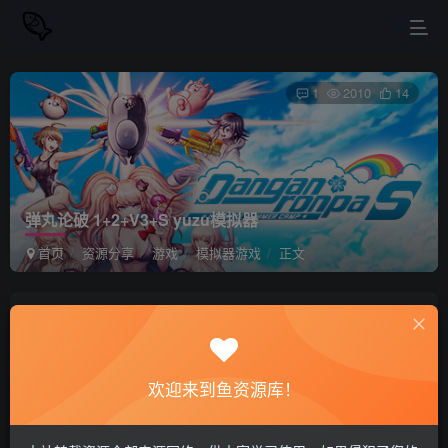
1
2010
14
弹丸论破 1+2+V3+S yuzu模拟器
首页
资源分享
游戏
模拟器游戏
正文
站长小鱼
关注
私信
2年前更新
欢迎来到鱼资源库！
弹丸论破 1+2+V3+S yuzu模拟器
免费资源