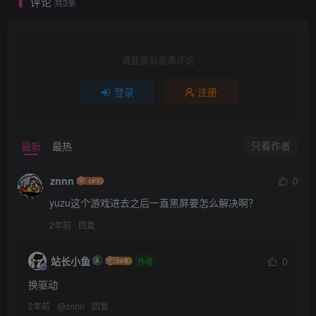
评论
共3条
请登录后发表评论
登录
注册
只看作者
最新
最热
znnn
0
yuzu这个游戏进去之后一直黑屏要怎么解决啊？
2年前
回复
站长小鱼
0
作者
换驱动
2年前
@
znnn
回复