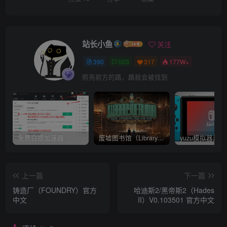
站长小鱼
关注
390
503
317
177W+
照亮前方的路，路就会被找到
免费白嫖加速器
废墟图书馆（Library Of Ruina）v1.1.0.6a13 官中 附yuzu模拟器 本体+1.0.3升补
上一篇
下一篇
铸造厂（FOUNDRY）官方
哈迪斯2/黑帝斯2（Hades
中文
II）V0.103501 官方中文