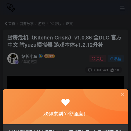
首页
资源分享
游戏
PC游戏
正文
厨房危机（Kitchen Crisis）v1.0.86 全DLC 官方
中文 附yuzu模拟器 游戏本体+1.2.12升补
站长小鱼
关注
私信
2年前更新
3
643
10
欢迎来到鱼资源库！