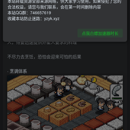
本站转载资源全部来源网络，供大家学习使用，如果侵犯了您的
合法权益，请您与我们联系，会在第一时间删除内容
本站QQ群：746657619
游戏介绍
收藏本站防止迷路：yzyk.xyz
点我白嫖加速器时长
厨房危机是厨房防御游戏，你将成为被外星人绑架的地球
人，得要迅速提供外星人要求的料理
不尽力去烹饪，恐怕会迎来可怕的后果
· 烹调体系