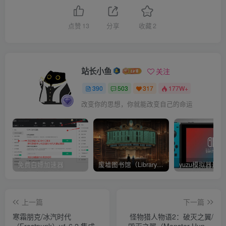
点赞
13
分享
收藏
2
站长小鱼
关注
390
503
317
177W+
改变你的思想，你就能改变自己的命运
免费白嫖加速器
废墟图书馆（Library Of Ruina）v1.1.0.6a13 官中 附yuzu模拟器 本体+1.0.3升补
上一篇
下一篇
寒霜朋克/冰汽时代
怪物猎人物语2：破灭之翼/