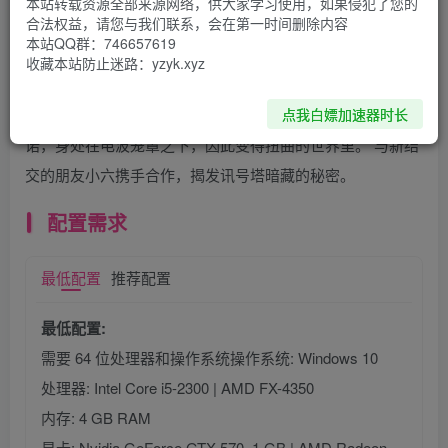
本站转载资源全部来源网络，供大家学习使用，如果侵犯了您的
合法权益，请您与我们联系，会在第一时间删除内容
本站QQ群：746657619
游戏介绍
收藏本站防止迷路：yzyk.xyz
点我白嫖加速器时长
在《小小梦魇2》的悬疑冒险旅途中，您将化身为小男孩摩
诺，身处在电波笼罩之下，因此变得扭曲的世界里。 与新结
交的朋友小六携手合作，揭发讯号塔暗藏的秘密。
配置需求
最低配置
推荐配置
最低配置:
需要 64 位处理器和操作系统操作系统: Windows 10
处理器: Intel Core i5-2300 | AMD FX-4350
内存: 4 GB RAM
显卡: Nvidia GeForce GTX 570, 1 GB | AMD Radeon