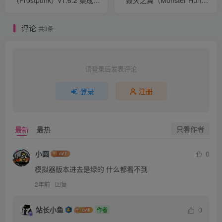
（Frostpunk）v1.6.2 集成
毁灭之翼（Monster Hunter
DLC 免安装中文版 附音乐原
Stories 2: Wings of Ruin）
声+多项修改器+赠满资源初
v1.5.3 豪华版
评论
始存档
共3条
请登录后发表评论
登录
注册
只看作者
最新
最热
小圆
0
模拟器版本进去是绿的 什么都看不到
2年前
回复
站长小鱼
0
作者