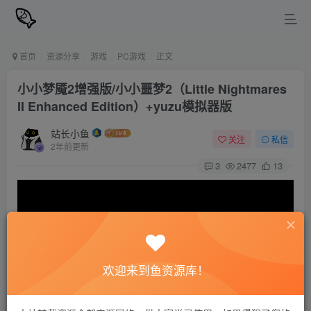
首页
资源分享
游戏
PC游戏
正文
小小梦魇2增强版/小小噩梦2（Little Nightmares
II Enhanced Edition）+yuzu模拟器版
站长小鱼
关注
私信
2年前更新
3
2477
13
欢迎来到鱼资源库！