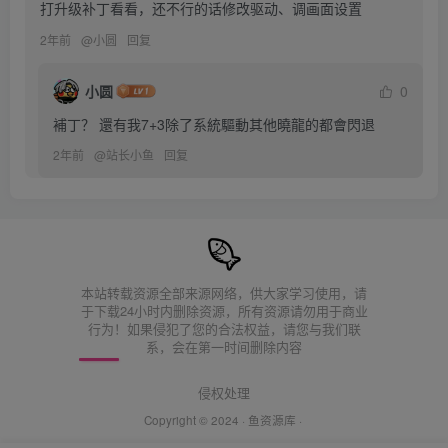
打升级补丁看看，还不行的话修改驱动、调画面设置
2年前
@
小圆
回复
小圆
0
補丁？ 還有我7+3除了系統驅動其他曉龍的都會閃退
2年前
@
站长小鱼
回复
本站转载资源全部来源网络，供大家学习使用，请
于下载24小时内删除资源，所有资源请勿用于商业
行为！如果侵犯了您的合法权益，请您与我们联
系，会在第一时间删除内容
侵权处理
Copyright © 2024 ·
鱼资源库
·