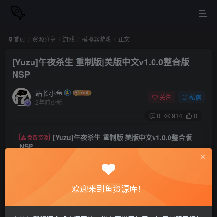
首页
资源分享
游戏
模拟器游戏
正文
[Yuzu]午夜杀生 重制版|美版中文v1.0.0整合版
NSP
站长小鱼
关注
私信
2年前更新
0
914
0
[Yuzu]午夜杀生 重制版|美版中文v1.0.0整合版
免费资源
NSP
资源下载
欢迎来到鱼资源库！
夸克网盘