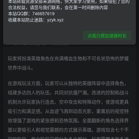
本站转载资源全部来源网络，供大家学习使用，如果侵犯了您的
合法权益，请您与我们联系，会在第一时间删除内容
本站QQ群：746657619
游戏简介
收藏本站防止迷路：yzyk.xyz
《午夜杀生 重制版 Night Slashers: Remake》是一款同屏4
点我白嫖加速器时长
人动作过关类游戏。所需系统18.1.0
玩家将扮演英雄角色在充满嗜血生物和不可名状恐怖的梦魇
世界中战斗。
在游戏玩法方面，玩家可以从独特的英雄阵容中选择角色，
组建多达四人的队伍，共同对抗僵尸潮。改进的控制和战斗
机制允许玩家执行连击、空中攻击和特殊动作，使游戏更具
吸引力和满足感。从血迹飞溅到动态光影，重置后的视觉特
效增强了游戏的紧张感和恐怖氛围。全面翻新的角色选择界
面以更吸引人和视觉震撼的方式展示英雄。游戏包含七个不
同的阶段，每个阶段又细分为多个部分，玩家需要击败多波