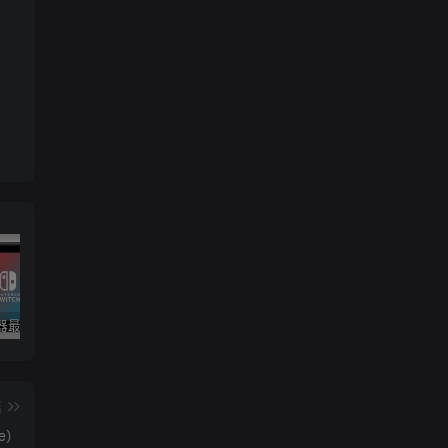
yuzu模拟器最新版整合包！已更新至19.0.0固件+key
合集！1T手机游戏大整合！
星露谷物语（Stardew Valley）v1.6.15 MOD整合版+纯净版 附手机版V1.6.15
篇
de）