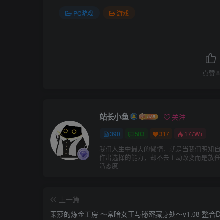
PC游戏
游戏
点赞
8
站长小鱼
关注
390
503
317
177W+
我们人生中最大的懒惰，就是当我们明知
作出选择的能力，却不去主动改变而是放
活态度
上一篇
莱莎的炼金工房 ～常暗女王与秘密藏身处～v1.08 整合D