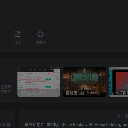
分享
收藏
1
自己拥有
任它的生
免费白嫖加速器
废墟图书馆（Library Of Ruina）v1.1.0.6a13 官中 附yuzu模拟器 本体+1.0.3升补
下一
LC 官
最终幻想7：重制版（Final Fantasy VII Remake Intergra