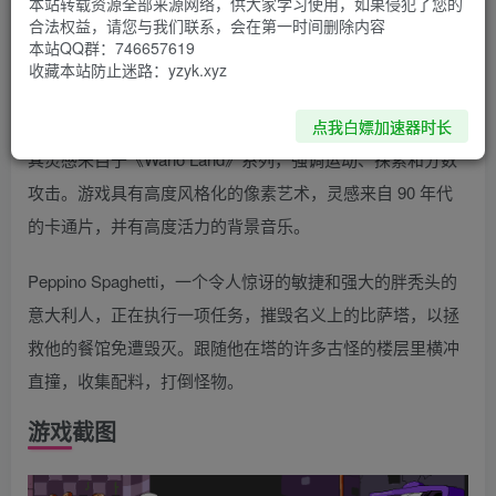
本站转载资源全部来源网络，供大家学习使用，如果侵犯了您的
游戏简介
合法权益，请您与我们联系，会在第一时间删除内容
本站QQ群：746657619
收藏本站防止迷路：yzyk.xyz
《披萨塔 Pizza Tower》是一款快节奏的2D平台双人动作游
戏。系统18.1.0
点我白嫖加速器时长
其灵感来自于《Wario Land》系列，强调运动、探索和分数
攻击。游戏具有高度风格化的像素艺术，灵感来自 90 年代
的卡通片，并有高度活力的背景音乐。
Peppino Spaghetti，一个令人惊讶的敏捷和强大的胖秃头的
意大利人，正在执行一项任务，摧毁名义上的比萨塔，以拯
救他的餐馆免遭毁灭。跟随他在塔的许多古怪的楼层里横冲
直撞，收集配料，打倒怪物。
游戏截图