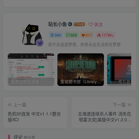
站长小鱼
关注
390
503
317
177W+
若不去追逐梦想，你将永远无法抓住梦想
免费白嫖加速器
废墟图书馆（Library Of Ruina）v1.1.0.6a13 官中 附yuzu模拟器 本体+1.0.3升补
上一篇
下一篇
危机50连发 中文v1.1.1整合
北海道连续杀人事件 消失在
版XCI
鄂霍次克|美版中文v1.2.0整
合版XCI
评论
抢沙发