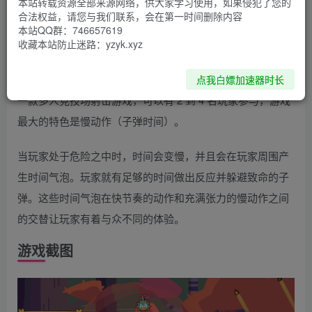
本站转载资源全部来源网络，供大家学习使用，如果侵犯了您的
游戏简介
合法权益，请您与我们联系，会在第一时间删除内容
本站QQ群：746657619
收藏本站防止迷路：yzyk.xyz
《重定时/定时 Retimed》是一款同屏4人聚会游戏。系统
11.0.1
点我白嫖加速器时长
一款多人竞技场射击游戏，可以有 2 到 4 名玩家参与，游戏
最大的特色是慢动作（子弹时间）。
当玩家处于危险之中时，时间会变慢，并且会在玩家周围产
生时间气泡。玩家就有足够的时间做出反应并躲避致命的子
弹。这些时间气泡在快节奏的动作和充满张力的慢动作之间
的交替让玩家有着与众不同的体验。
游戏截图