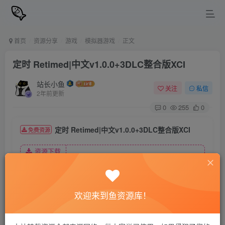
首页
资源分享
游戏
模拟器游戏
正文
定时 Retimed|中文v1.0.0+3DLC整合版XCI
站长小鱼
关注
私信
2年前更新
0
255
0
定时 Retimed|中文v1.0.0+3DLC整合版XCI
免费资源
资源下载
夸克网盘
欢迎来到鱼资源库！