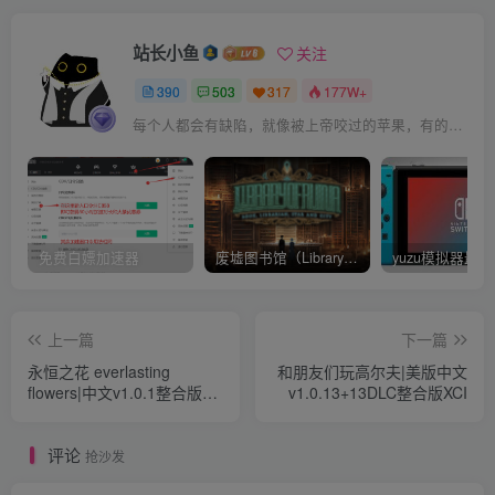
站长小鱼
关注
390
503
317
177W+
每个人都会有缺陷，就像被上帝咬过的苹果，有的人缺陷比较大，正是因为上帝特别喜欢他的芬芳
免费白嫖加速器
废墟图书馆（Library Of Ruina）v1.1.0.6a13 官中 附yuzu模拟器 本体+1.0.3升补
上一篇
下一篇
永恒之花 everlasting
和朋友们玩高尔夫|美版中文
flowers|中文v1.0.1整合版
v1.0.13+13DLC整合版XCI
XCI
评论
抢沙发