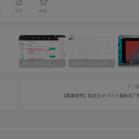
2
分享
收藏
1
免费白嫖加速器
废墟图书馆（Library Of Ruina）v1.1.0.6a13 官中 附yuzu模拟器 本体+1.0.3升补
下一
【看番软件】囧次元 v1.5.7.1 最新无广