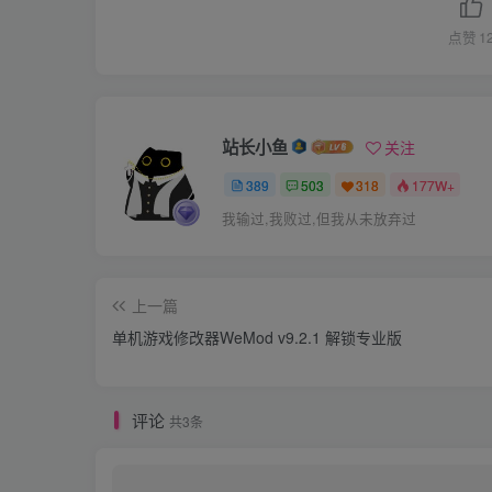
点赞
1
站长小鱼
关注
389
503
318
177W+
我输过,我败过,但我从未放弃过
上一篇
单机游戏修改器WeMod v9.2.1 解锁专业版
评论
共3条