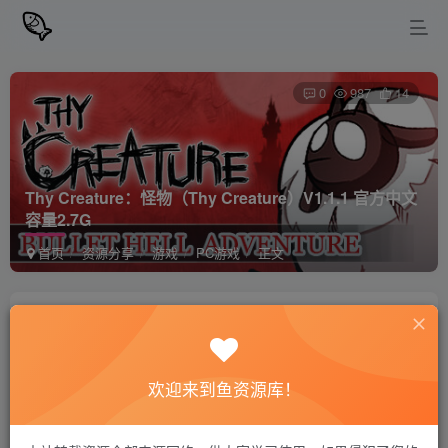
0
987
14
Thy Creature：怪物（Thy Creature）V1.1.1 官方中文
容量2.7G
首页
资源分享
游戏
PC游戏
正文
站长小鱼
关注
私信
2年前更新
欢迎来到鱼资源库！
Thy Creature：怪物（Thy Creature）V1.1.1
免费资源
官方中文 容量2.7G