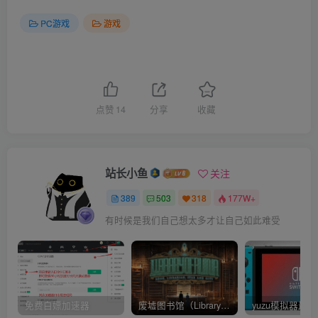
PC游戏
游戏
点赞
14
分享
收藏
站长小鱼
关注
389
503
318
177W+
有时候是我们自己想太多才让自己如此难受
免费白嫖加速器
废墟图书馆（Library Of Ruina）v1.1.0.6a13 官中 附yuzu模拟器 本体+1.0.3升补