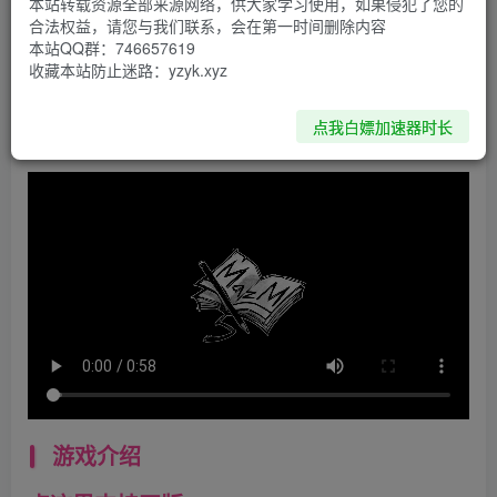
本站转载资源全部来源网络，供大家学习使用，如果侵犯了您的
合法权益，请您与我们联系，会在第一时间删除内容
资源下载
本站QQ群：746657619
收藏本站防止迷路：yzyk.xyz
点击下载
点我白嫖加速器时长
游戏介绍