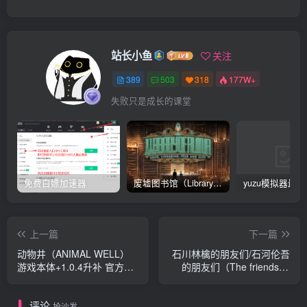
站长小鱼
关注
389
503
318
177W+
失败只是成长的课堂
免费白嫖加速器
废墟图书馆（Library Of Ruina）v1.1.0.6a13 官中 附yuzu模拟器 本体+1.0.3升补
上一篇
下一篇
动物井（ANIMAL WELL）
石川林檎的朋友们/石河伦吾
游戏本体+1.0.4升补 官方中
的朋友们（The friends of
文
Ringo Ishikawa）游戏本体
+1.0.3升补
评论
抢沙发