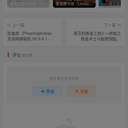
免费白嫖加速器
废墟图书馆（Library Of Ruina）v1.1.0.6a13 官中 附yuzu模拟器 本体+1.0.3升补
上一篇
下一篇
恐鬼症（Phasmophobia）
莱莎的炼金工房3 ～终结之
支持网络联机 V0.9.6.1-
炼金术士与秘密钥匙～
0XDEADCODE联机版 附单
（Atelier Ryza 3: Alchemist
机补丁
of the End & the Secret
评论
Key）v1.6.0.0 官方简体中文
抢沙发
附多项修改器+yuzu模拟器
游戏本体+1.6.0升补+17DLC
请登录后发表评论
登录
注册