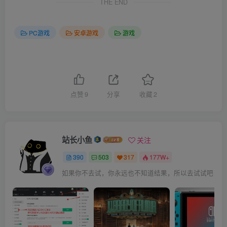
THE END
PC游戏
安卓游戏
游戏
点赞
9
分享
收藏
2
站长小鱼
关注
390
503
317
177W+
如果你不去试，你永远也不知道结果，所以去试试吧