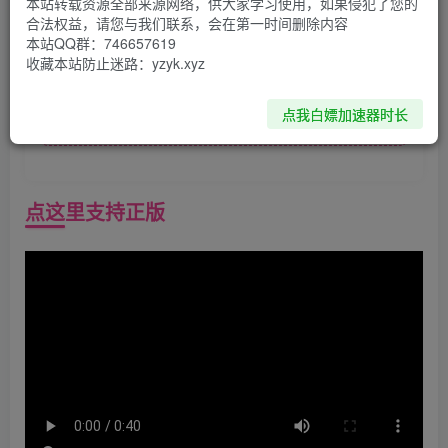
本站转载资源全部来源网络，供大家学习使用，如果侵犯了您的
合法权益，请您与我们联系，会在第一时间删除内容
资源下载
本站QQ群：746657619
收藏本站防止迷路：yzyk.xyz
PC-点击下载
点我白嫖加速器时长
安卓APK-点击下载
点这里支持正版