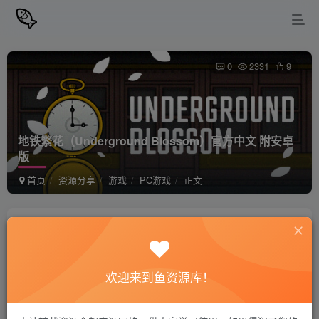
0
2331
9
地铁繁花（Underground Blossom）官方中文 附安卓
版
首页
资源分享
游戏
PC游戏
正文
站长小鱼
关注
私信
2年前更新
欢迎来到鱼资源库！
地铁繁花（Underground Blossom）官方中文
免费资源
附安卓版