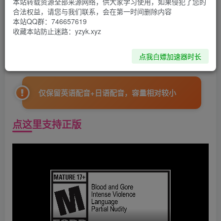
本站转载资源全部来源网络，供大家学习使用，如果侵犯了您的
合法权益，请您与我们联系，会在第一时间删除内容
资源下载
本站QQ群：746657619
收藏本站防止迷路：yzyk.xyz
点击下载
点我白嫖加速器时长
仅保留英语配音+日语配音，容量相对较小
点这里支持正版