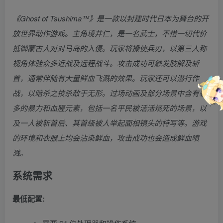
《Ghost of Tsushima™》是一款以封建时代日本为舞台的开
放世界动作游戏。主角境井仁，是一名武士，不惜一切代价
抵御蒙古人对对马岛的入侵。玩家将操使兵刃，以第三人称
视角体验众多近战及远程战斗。攻击成功可触发肢解及斩
首，通常伴随有大量鲜血飞溅的效果。玩家还可以潜行作
战，以暗杀之技杀敌于无形。过场动画及部分场景中含有较
多的暴力和血腥元素，包括一名平民被活活烧死的场景，以
及一人被斩首后、其首级被人举起面相镜头的特写等。游戏
的环境和衣服上均会沾染鲜血，攻击成功也会造成鲜血喷
溅。
系统需求
最低配置: