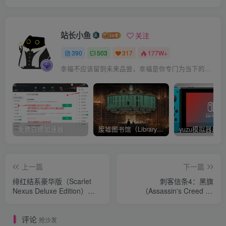
站长小鱼
关注
390
503
317
177W+
幸福不应该留到未来品尝，幸福是你专门为当下的自己所准备的
免费白嫖加速器
废墟图书馆（Library Of Ruina）v1.1.0.6a13 官中 附yuzu模拟器 本体+1.0.3升补
上一篇
下一篇
绯红结系豪华版（Scarlet
刺客信条4：黑旗
Nexus Deluxe Edition）
（Assassin's Creed IV:
v1.08 豪华版 附多项修改器
Black Flag）v1.07 容量
+完美通关存档.全人物终极
28GB 官方繁体中文
评论
武器.队伍羁绊全满.全礼物送
抢沙发