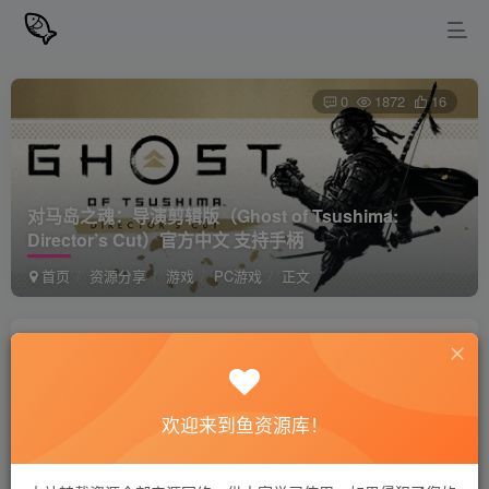
0
1872
16
对马岛之魂：导演剪辑版（Ghost of Tsushima:
Director’s Cut）官方中文 支持手柄
首页
资源分享
游戏
PC游戏
正文
站长小鱼
关注
私信
2年前更新
欢迎来到鱼资源库！
对马岛之魂：导演剪辑版（Ghost of
免费资源
Tsushima: Director’s Cut）官方中文 支持手柄