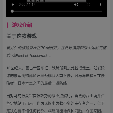
游戏介绍
关于这款游戏
境井仁的旅途首次在PC端展开，在此导演剪辑版中体验完整
的《Ghost of Tsushima》。
13世纪末，蒙古帝国东征，铁蹄所到之处皆成焦土。残暴狡
诈的蒙军统帅赫通汗率领舰队大举入侵，对马岛是横亘在侵
略者与日本本土之间的最后一道防线。
当对马岛被蒙军首波攻势的战火点燃时，勇敢的武士境井仁
坚定地站了出来。作为氏族中为数不多的幸存者之一，仁下
定决心要不惜任何代价、竭尽所能地保护同胞，夺回家园。