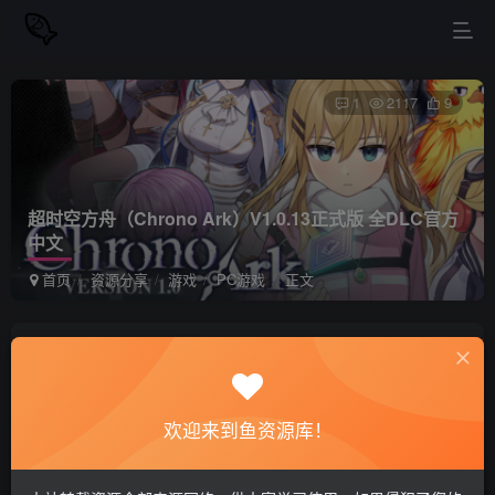
1
2117
9
超时空方舟（Chrono Ark）V1.0.13正式版 全DLC官方
中文
首页
资源分享
游戏
PC游戏
正文
站长小鱼
关注
私信
2年前更新
欢迎来到鱼资源库！