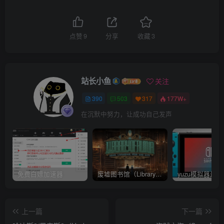
点赞
9
分享
收藏
3
站长小鱼
关注
390
503
317
177W+
在沉默中努力，让成功自己发声
免费白嫖加速器
废墟图书馆（Library Of Ruina）v1.1.0.6a13 官中 附yuzu模拟器 本体+1.0.3升补
上一篇
下一篇