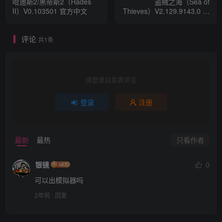
哈迪斯2/黑帝斯2（Hades
盗贼之海（Sea of
II）V0.103501 官方中文
Thieves）V2.129.9143.0 支
持网络联机 官中
评论
共1条
请登录后发表评论
登录
注册
只看作者
最新
最热
银镜
0
可以出模拟器吗
2年前
回复