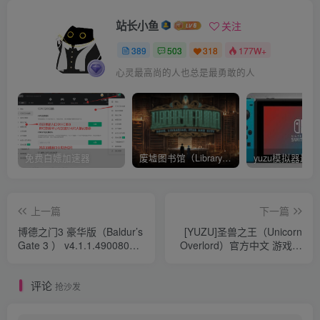
站长小鱼
关注
389
503
318
177W+
心灵最高尚的人也总是最勇敢的人
免费白嫖加速器
废墟图书馆（Library Of Ruina）v1.1.0.6a13 官中 附yuzu模拟器 本体+1.0.3升补
上一篇
下一篇
博德之门3 豪华版（Baldur’s
[YUZU]圣兽之王（Unicorn
Gate 3 ） v4.1.1.4900808
Overlord）官方中文 游戏本
附修改器+原画集
体+v1.05升补+2DLC+金手
指
评论
抢沙发