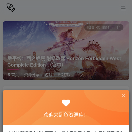
0
1554
14
地平线：西之绝境 附修改器 Horizon Forbidden West
Complete Edition （官中）
首页
资源分享
游戏
PC游戏
正文
站长小鱼
关注
私信
2年前更新
欢迎来到鱼资源库！