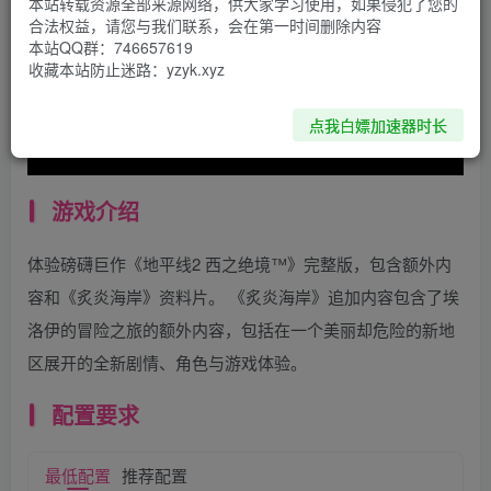
本站转载资源全部来源网络，供大家学习使用，如果侵犯了您的
合法权益，请您与我们联系，会在第一时间删除内容
本站QQ群：746657619
收藏本站防止迷路：yzyk.xyz
点我白嫖加速器时长
游戏介绍
体验磅礴巨作《地平线2 西之绝境™》完整版，包含额外内
容和《炙炎海岸》资料片。 《炙炎海岸》追加内容包含了埃
洛伊的冒险之旅的额外内容，包括在一个美丽却危险的新地
区展开的全新剧情、角色与游戏体验。
配置要求
最低配置
推荐配置