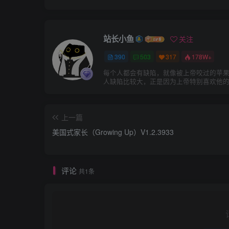
站长小鱼
关注
390
503
317
178W+
每个人都会有缺陷，就像被上帝咬过的苹
人缺陷比较大，正是因为上帝特别喜欢他
上一篇
美国式家长（Growing Up）V1.2.3933
评论
共1条