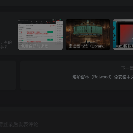
果，有的
免费白嫖加速器
废墟图书馆（Library Of Ruina）v1.1.0.6a13 官中 附yuzu模拟器 本体+1.0.3升补
的芬芳
下一
熔炉密林（Rotwood）免安装中
请登录后发表评论