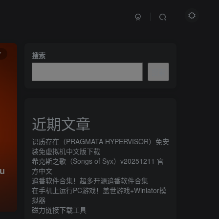
文章目录
7
搜索
搜索
游戏介绍
配置需求
近期文章
游戏下载
点这里支持正版
识质存在（PRAGMATA HYPERVISOR）免安
装免虚拟机中文版下载
游戏截图
希克斯之歌（Songs of Syx）v20251211 官
u
方中文
追番软件合集！超多开源追番软件合集
在手机上运行PC游戏！盖世游戏+Winlator模
拟器
磁力链接下载工具