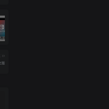
yuzu模拟器最新版整合包！已更新至19.0.0固件+key
合集！1T手机游戏大整合！
星露谷物语（Stardew Valley）v1.6.15 MOD整合版+纯净版 附手机版V1.6.15
篇
文版