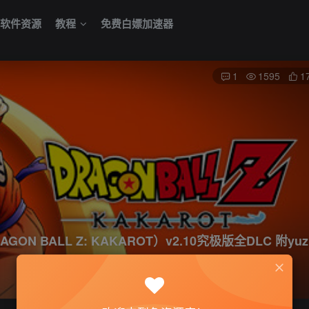
软件资源
教程
免费白嫖加速器
1
1595
1
 BALL Z: KAKAROT）v2.10究极版全DLC 附yuz