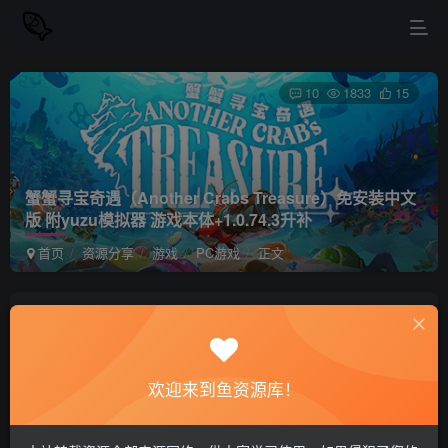
10
1833
15
蟹蟹寻宝奇遇（Another Crabs Treasure）免安装中文
版 附yuzu模拟器 游戏本体+1.0.74.3升补
首页
资源分享
游戏
PC游戏
正文
站长小鱼
关注
私信
2年前更新
欢迎来到鱼资源库！