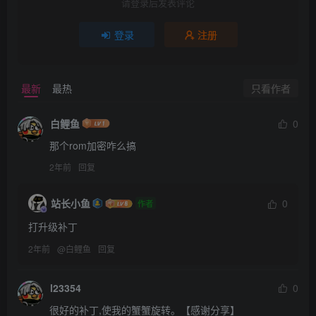
请登录后发表评论
登录
注册
只看作者
最新
最热
白鲤鱼
0
那个rom加密咋么搞
2年前
回复
站长小鱼
0
作者
打升级补丁
2年前
@
白鲤鱼
回复
l23354
0
很好的补丁,使我的蟹蟹旋转。【感谢分享】