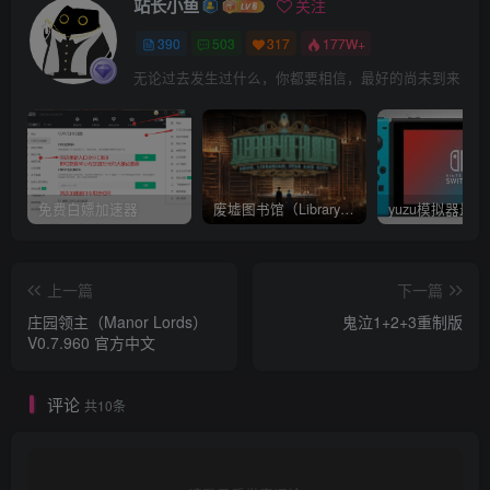
站长小鱼
关注
390
503
317
177W+
无论过去发生过什么，你都要相信，最好的尚未到来
免费白嫖加速器
废墟图书馆（Library Of Ruina）v1.1.0.6a13 官中 附yuzu模拟器 本体+1.0.3升补
上一篇
下一篇
庄园领主（Manor Lords）
鬼泣1+2+3重制版
V0.7.960 官方中文
评论
共10条