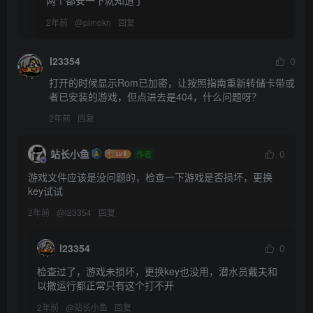
两个都安一下就知道了
2年前
@
plmokn
回复
l23354
0
打开的时候显示Rom已加密，让按照指南重新转储卡带或
者已安装的游戏，但点进去是404，什么问题呀？
2年前
回复
站长小鱼
0
作者
游戏文件应该是没问题的，检查一下游戏是否损坏，更换
key试试
2年前
@
l23354
回复
l23354
0
检查过了，游戏未损坏，更换key也没用，潜水员戴夫和
以撒运行都正常只有这个打不开
2年前
@
站长小鱼
回复