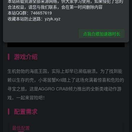
本站转载资源全部来源网络，供大家学习使用，如果侵犯了您的
合法权益，请您与我们联系，会在第一时间删除内容
本站QQ群：746657619
收藏本站防止迷路：yzyk.xyz
点我白嫖加速器时长
游戏介绍
生机勃勃的海底王国，实际上却早已濒临崩溃。为了找到能
赖以生存的壳，小寄居蟹Kril踏上了这场充满着惊喜和危险的
寻宝之旅。这是AGGRO CRAB倾力推出的全新类魂动作游
戏，一起来冒险吧！
配置需求
最低配置