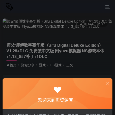
4
6445
17
师父/师傅数字豪华版（Sifu Digital Deluxe Edition）
V1.28+DLC 免安装中文版 附yuzu模拟器 NS游戏本体
+1.13_857补丁+1DLC
首页
资源分享
游戏
PC游戏
正文
站长小鱼
关注
私信
1年前更新
欢迎来到鱼资源库！