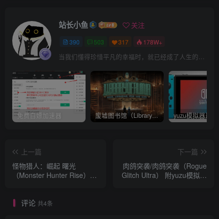
站长小鱼
关注
390
503
317
178W+
当我们懂得珍惜平凡的幸福时，就已经成了人生的赢家
免费白嫖加速器
废墟图书馆（Library Of Ruina）v1.1.0.6a13 官中 附yuzu模拟器 本体+1.0.3升补
上一篇
下一篇
怪物猎人：崛起 曙光
肉鸽突袭/肉鸽突袭（Rogue
（Monster Hunter Rise）
Glitch Ultra） 附yuzu模拟器
V16.0.2.0+253DLC
版
评论
共4条