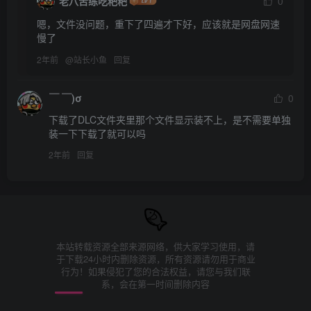
老八苦练吃粑粑
0
嗯，文件没问题，重下了四遍才下好，应该就是网盘网速
慢了
2年前
@
站长小鱼
回复
￣ ￣)σ
0
下载了DLC文件夹里那个文件显示装不上，是不需要单独
装一下下载了就可以吗
2年前
回复
本站转载资源全部来源网络，供大家学习使用，请
于下载24小时内删除资源，所有资源请勿用于商业
行为！如果侵犯了您的合法权益，请您与我们联
系，会在第一时间删除内容