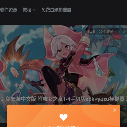
软件资源
教程
免费白嫖加速器
6
1.9W+
2
 全DLC 免安装中文版 附魔女之泉1-4手机版apk+yuzu模拟器