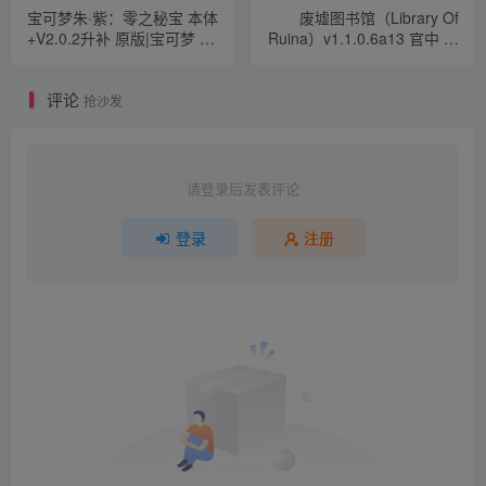
宝可梦朱·紫：零之秘宝 本体
废墟图书馆（Library Of
+V2.0.2升补 原版|宝可梦 朱
Ruina）v1.1.0.6a13 官中 附
紫&零之秘宝前篇 碧之假面
yuzu模拟器 本体+1.0.3升补
评论
抢沙发
请登录后发表评论
登录
注册