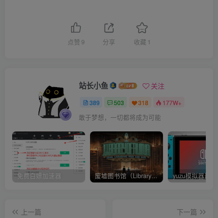
点赞
9
分享
收藏
1
站长小鱼
关注
389
503
318
177W+
敢于梦想，一切都将成为可能
免费白嫖加速器
废墟图书馆（Library Of Ruina）v1.1.0.6a13 官中 附yuzu模拟器 本体+1.0.3升补
上一篇
下一篇