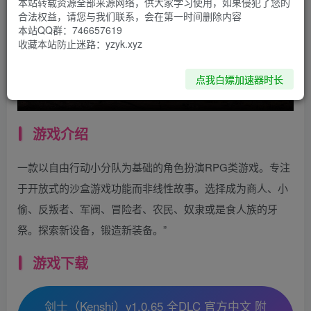
本站转载资源全部来源网络，供大家学习使用，如果侵犯了您的
合法权益，请您与我们联系，会在第一时间删除内容
本站QQ群：746657619
收藏本站防止迷路：yzyk.xyz
点我白嫖加速器时长
游戏介绍
一款以自由行动小分队为基础的角色扮演RPG类游戏。专注
于开放式的沙盒游戏功能而非线性故事。选择成为商人、小
偷、反叛者、军阀、冒险者、农民、奴隶或是食人族的牙
祭。探索新设备，锻造新装备。”
游戏下载
剑士（Kenshi）v1.0.65 全DLC 官方中文 附