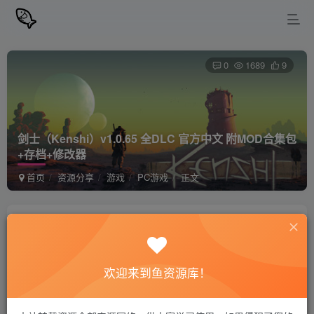
0
1689
9
剑士（Kenshi）v1.0.65 全DLC 官方中文 附MOD合集包
+存档+修改器
首页
资源分享
游戏
PC游戏
正文
站长小鱼
关注
私信
2年前更新
欢迎来到鱼资源库！