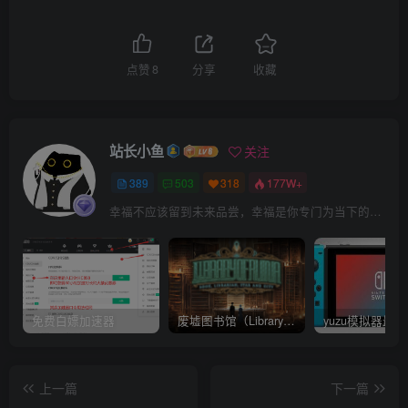
点赞
8
分享
收藏
站长小鱼
关注
389
503
318
177W+
幸福不应该留到未来品尝，幸福是你专门为当下的自己所准备的
免费白嫖加速器
废墟图书馆（Library Of Ruina）v1.1.0.6a13 官中 附yuzu模拟器 本体+1.0.3升补
上一篇
下一篇