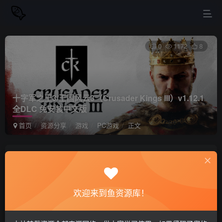
0
1172
8
十字军之王3/王国风云3（Crusader Kings III）v1.12.1
全DLC 免安装中文版
首页
资源分享
游戏
PC游戏
正文
站长小鱼
关注
私信
2年前更新
欢迎来到鱼资源库！