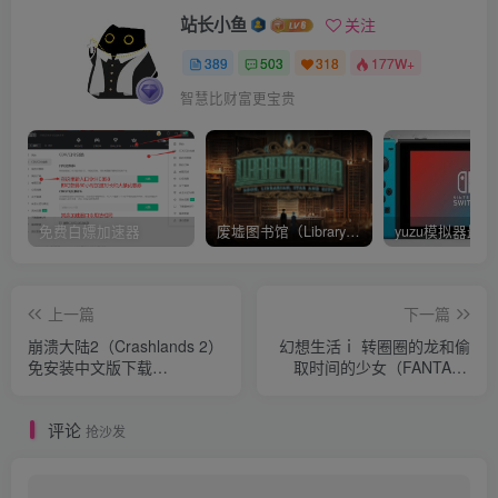
站长小鱼
关注
389
503
318
177W+
智慧比财富更宝贵
免费白嫖加速器
废墟图书馆（Library Of Ruina）v1.1.0.6a13 官中 附yuzu模拟器 本体+1.0.3升补
上一篇
下一篇
崩溃大陆2（Crashlands 2）
幻想生活ｉ 转圈圈的龙和偷
免安装中文版下载
取时间的少女（FANTASY
Build.18047654+全DLC
LIFE i Girl Steals Time）
v1.1.4官中简体
评论
抢沙发