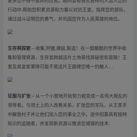
更多您不得不放弃的过去。期间会有各式各样的人加入您的
行动中,帮助您积累资源和力量以对抗王室。指挥您的部队，
通过战斗证明您的勇气，并巩固您作为人民英雄的地位。
生存與探索
– 收集,狩獵,建設,製造！在一個嚴酷的世界中收
集和管理資源，生存並跨越這片土地尋找其秘密和冒險！王
室及其皇家軍隊可能不是這片王國裡您唯一的敵人…
征服与扩张
– 从一个小营地开始努力蜕变成一名伟大叛乱的
领导者。与领土上的人改善关系，扩张您的军队，从王室手
中解放村子并让他们加入您的事业之中。途中招募具有独特
知识的追随者，并发现新资源以推进您城镇的技术.