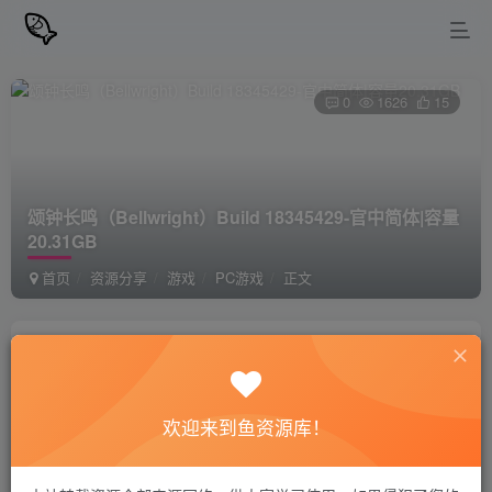
0
1626
15
颂钟长鸣（Bellwright）Build 18345429-官中简体|容量
20.31GB
首页
资源分享
游戏
PC游戏
正文
站长小鱼
关注
私信
1年前更新
欢迎来到鱼资源库！
颂钟长鸣（Bellwright）Build 18345429-官中
免费资源
简体|容量20.31GB