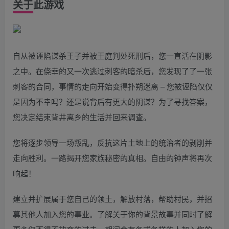
关于此游戏
自从被诬陷谋杀王子并被王庭判处死刑后，您一直活在阴影
之中。在侥幸的又一次逃过刺客的暗杀后，您发现了了一张
刺客的合同，事情的走向开始变得扑朔迷离 – 您被诬陷仅仅
是因为不幸吗？还是说背后有更大的阴谋？为了寻找答案，
您决定结束背井离乡的生活并回来调查。
您将逐步领导一场叛乱，反抗这片土地上的统治者的剥削并
走向胜利。一路揭开您家族秘密的真相。自由的钟声将再次
响起！
建立并扩展属于您自己的领土，解放村落，帮助村民，并招
募其他人加入您的事业。了解关于你的背景故事并同时了解