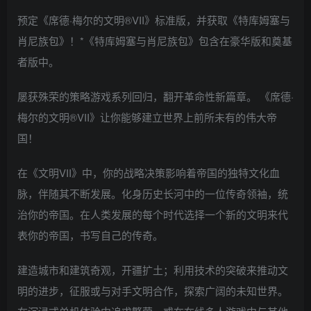
预定《席德·梅尔的文明®VII》标准版，并获取《特库姆塞与
肖尼族包》！*《特库姆塞与肖尼族包》包含在豪华版和奠基
者版中。
屡获殊荣的策略游戏系列回归，翻开革命性新篇章。 《席德·
梅尔的文明®VII》让你能够建立世界上前所未有的伟大帝
国！
在《文明VII》中，你的战略决策影响着帝国的独特文化血
脉，伴随其不断发展。化身历史长河中的一位传奇领袖，统
治你的帝国。在人类发展的每个时代选择一个新的文明来代
表你的帝国，书写自己的传奇。
建造城市和建筑奇观，开疆扩土；利用技术的突破来推动文
明的进步，征服或与对手文明合作，探索广阔的未知世界。