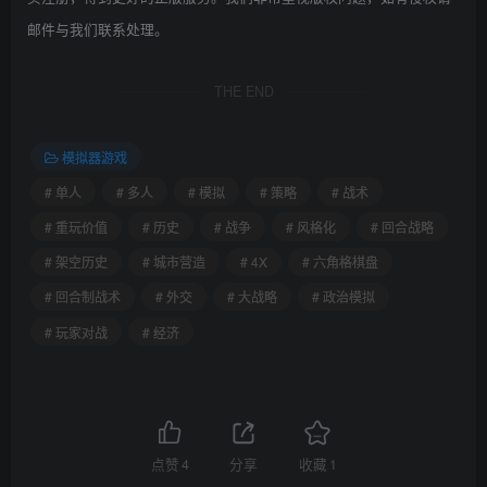
邮件与我们联系处理。
THE END
模拟器游戏
# 单人
# 多人
# 模拟
# 策略
# 战术
# 重玩价值
# 历史
# 战争
# 风格化
# 回合战略
# 架空历史
# 城市营造
# 4X
# 六角格棋盘
# 回合制战术
# 外交
# 大战略
# 政治模拟
# 玩家对战
# 经济
点赞
4
分享
收藏
1