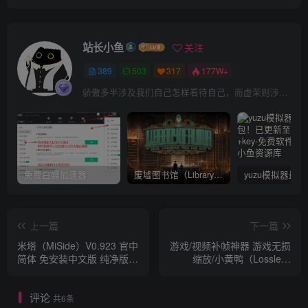
站长小鱼
关注
389
503
317
177W+
骄傲多半涉及我们自己怎样看待自己，而虚荣则涉及我们想别人怎样看我们
免费白嫖加速器
废墟图书馆（Library Of Ruina）v1.1.0.6a13 官中 附yuzu模拟器 本体+1.0.3升补
上一篇
下一篇
米塔（MiSide）V0.923 官中
游戏/视频补帧神器 游戏无损
简体 免安装中文版 纯净版
缩放/小黄鸭（Lossless
+V0.921 MOD版+MOD大全
Scaling）V3.0.0.2测试版-官
附手机端一键直装apk
中简体
评论
共6条