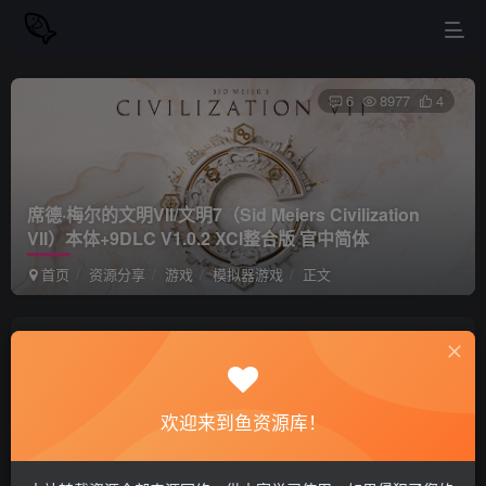
6
8977
4
席德·梅尔的文明VII/文明7（Sid Meiers Civilization
VII）本体+9DLC V1.0.2 XCI整合版 官中简体
首页
资源分享
游戏
模拟器游戏
正文
站长小鱼
关注
私信
1年前更新
欢迎来到鱼资源库！
席德·梅尔的文明VII/文明7（Sid Meiers
免费资源
Civilization VII）本体+9DLC V1.0.2 XCI整合版 官中简体