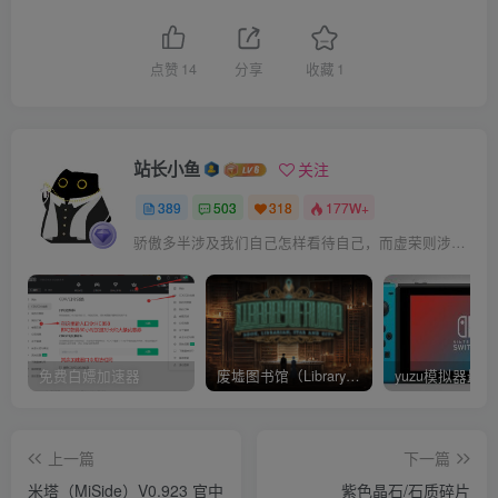
点赞
14
分享
收藏
1
站长小鱼
关注
389
503
318
177W+
骄傲多半涉及我们自己怎样看待自己，而虚荣则涉及我们想别人怎样看我们
免费白嫖加速器
废墟图书馆（Library Of Ruina）v1.1.0.6a13 官中 附yuzu模拟器 本体+1.0.3升补
上一篇
下一篇
米塔（MiSide）V0.923 官中
紫色晶石/石质碎片