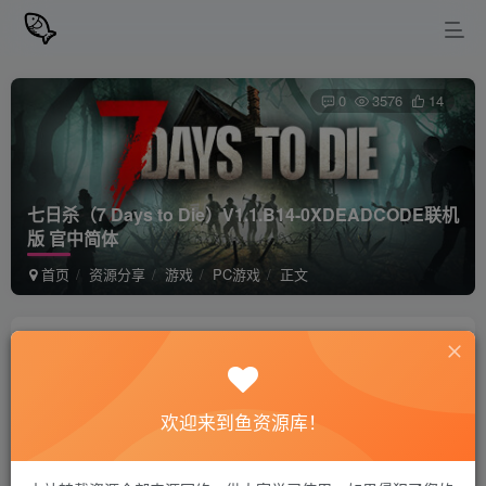
0
3576
14
七日杀（7 Days to Die）V1.1.B14-0XDEADCODE联机
版 官中简体
首页
资源分享
游戏
PC游戏
正文
站长小鱼
关注
私信
1年前更新
欢迎来到鱼资源库！
七日杀（7 Days to Die）V1.1.B14-
免费资源
0XDEADCODE联机版 官中简体