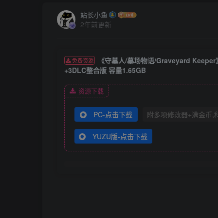
站长小鱼
2年前更新
《守墓人/墓场物语/Graveyard Keepe
免费资源
+3DLC整合版 容量1.65GB
资源下载
PC-点击下载
附多项修改器+满金币,
YUZU版-点击下载