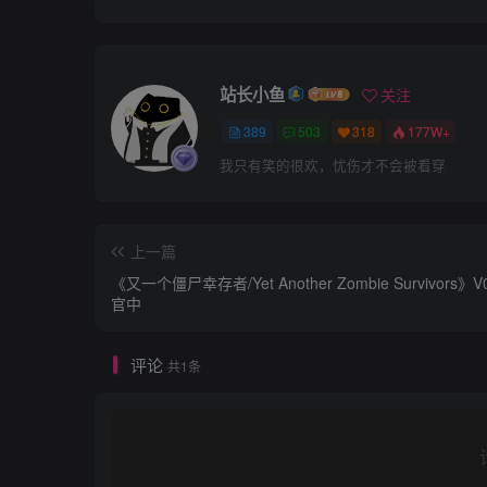
站长小鱼
关注
389
503
318
177W+
我只有笑的很欢，忧伤才不会被看穿
上一篇
《又一个僵尸幸存者/Yet Another Zombie Survivors》V0
官中
评论
共1条