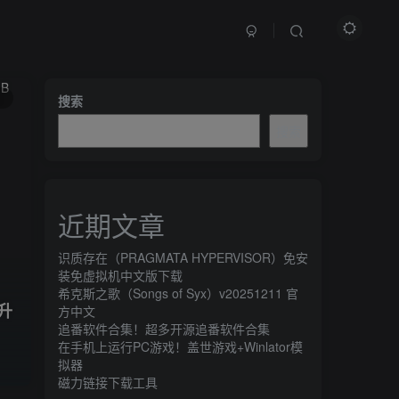
文章目录
1
搜索
搜索
点这里支持作者
关于这款游戏
近期文章
系统需求
中文设置
识质存在（PRAGMATA HYPERVISOR）免安
装免虚拟机中文版下载
希克斯之歌（Songs of Syx）v20251211 官
+升
方中文
追番软件合集！超多开源追番软件合集
在手机上运行PC游戏！盖世游戏+Winlator模
拟器
磁力链接下载工具