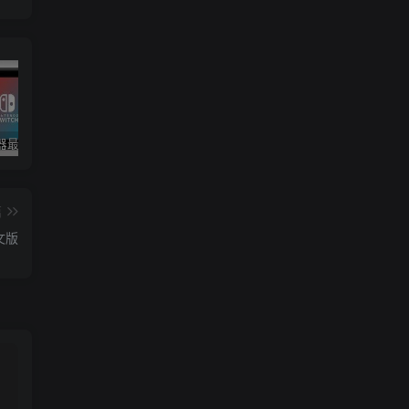
yuzu模拟器最新版整合包！已更新至19.0.0固件+key
合集！1T手机游戏大整合！
星露谷物语（Stardew Valley）v1.6.15 MOD整合版+纯净版 附手机版V1.6.15
篇
中文版