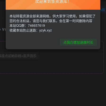
欢迎来到鱼资源库！
关注
私信
本站转载资源全部来源网络，供大家学习使用，如果侵犯了
您的合法权益，请您与我们联系，会在第一时间删除内容
本站QQ群：746657619
r》V1.407.HOTFIX.2 免安装中文版 附Yuzu模拟器 游戏本体+升补
收藏本站防止迷路：yzyk.xyz
点我白嫖加速器时长
科技点初始存档+原声音乐