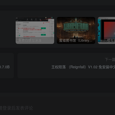
免费白嫖加速器
废墟图书馆（Library Of Ruina）v1.1.0.6a13 官中 附yuzu模拟器 本体+1.0.3升补
下一
.7.0B
王权陨落 （Reignfall）V1.02 免安装
请登录后发表评论