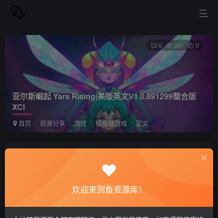
0
281
0
亚尔斯崛起 Yars Rising|美版英文V1.0.891299整合版
XCI
首页
资源分享
游戏
模拟器游戏
正文
站长小鱼
关注
私信
2年前更新
欢迎来到鱼资源库！
亚尔斯崛起 Yars Rising|美版英文V1.0.891299
免费资源
整合版XCI