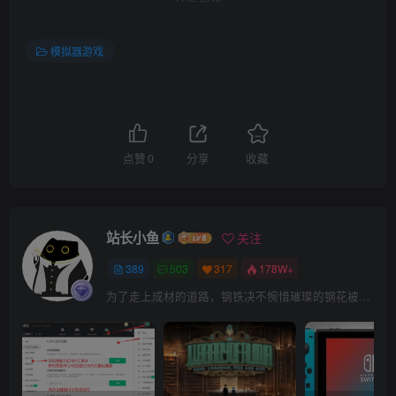
模拟器游戏
点赞
0
分享
收藏
站长小鱼
关注
389
503
317
178W+
为了走上成材的道路，钢铁决不惋惜璀璨的钢花被遗弃