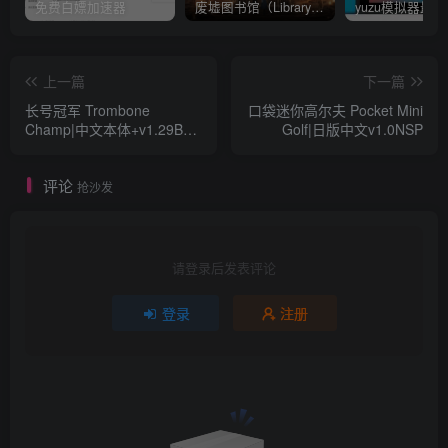
免费白嫖加速器
废墟图书馆（Library Of Ruina）v1.1.0.6a13 官中 附yuzu模拟器 本体+1.0.3升补
上一篇
下一篇
长号冠军 Trombone
口袋迷你高尔夫 Pocket Mini
Champ|中文本体+v1.29B升
Golf|日版中文v1.0NSP
补|XCI整合版
评论
抢沙发
请登录后发表评论
登录
注册