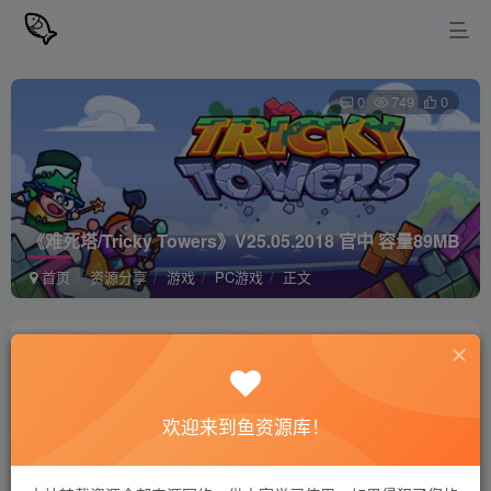
0
749
0
《难死塔/Tricky Towers》V25.05.2018 官中 容量89MB
首页
资源分享
游戏
PC游戏
正文
站长小鱼
关注
私信
2年前更新
欢迎来到鱼资源库！
《难死塔/Tricky Towers》V25.05.2018 官中
免费资源
容量89MB