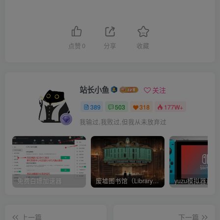
点赞
0
分享
收藏
站长小鱼
关注
389
503
318
177W+
我输过,我败过,但我从未放弃过
免费白嫖加速器
废墟图书馆（Library Of Ruina）v1.1.0.6a13 官中 附yuzu模拟器 本体+1.0.3升补
上一篇
下一篇