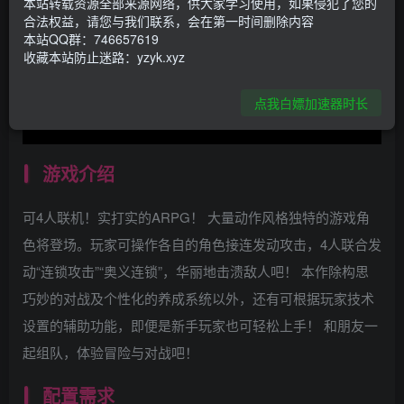
本站转载资源全部来源网络，供大家学习使用，如果侵犯了您的
合法权益，请您与我们联系，会在第一时间删除内容
本站QQ群：746657619
收藏本站防止迷路：yzyk.xyz
点我白嫖加速器时长
游戏介绍
可4人联机！实打实的ARPG！ 大量动作风格独特的游戏角
色将登场。玩家可操作各自的角色接连发动攻击，4人联合发
动“连锁攻击”“奥义连锁”，华丽地击溃敌人吧！ 本作除构思
巧妙的对战及个性化的养成系统以外，还有可根据玩家技术
设置的辅助功能，即便是新手玩家也可轻松上手！ 和朋友一
起组队，体验冒险与对战吧！
配置需求