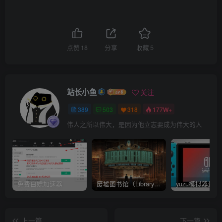
点赞
18
分享
收藏
5
站长小鱼
关注
389
503
318
177W+
伟人之所以伟大，是因为他立志要成为伟大的人
免费白嫖加速器
废墟图书馆（Library Of Ruina）v1.1.0.6a13 官中 附yuzu模拟器 本体+1.0.3升补
上一篇
下一篇