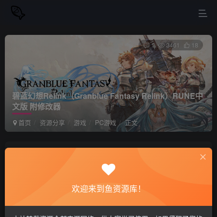
1
3461
18
碧蓝幻想Relink（Granblue Fantasy Relink）RUNE中
文版 附修改器
首页
资源分享
游戏
PC游戏
正文
站长小鱼
关注
私信
2年前更新
欢迎来到鱼资源库！