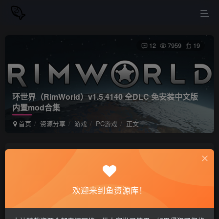
12
7959
19
环世界（RimWorld）v1.5.4140 全DLC 免安装中文版
内置mod合集
首页
资源分享
游戏
PC游戏
正文
站长小鱼
关注
私信
2年前更新
欢迎来到鱼资源库！