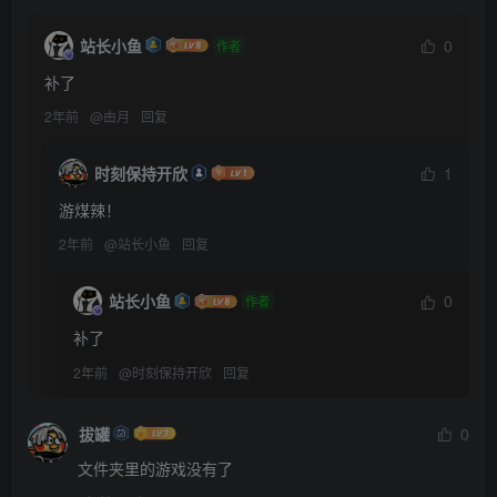
站长小鱼
0
作者
补了
2年前
@
由月
回复
时刻保持开欣
1
游煤辣！
2年前
@
站长小鱼
回复
站长小鱼
0
作者
补了
2年前
@
时刻保持开欣
回复
拔罐
0
文件夹里的游戏没有了