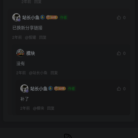
2年前
回复
站长小鱼
0
作者
已换新分享链接
2年前
@
拔罐
回复
模块
0
没有
2年前
@
站长小鱼
回复
站长小鱼
0
作者
补了
2年前
@
模块
回复