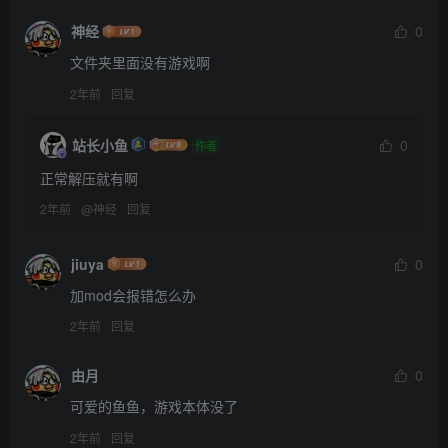
神经
0
文件夹里面没有游戏啊
2年前
回复
站长小鱼
0
作者
正常解压就有啊
2年前
@
神经
回复
jiuya
0
加mod会报错怎么办
2年前
回复
由月
0
可爱的鱼鱼，游戏本体没了
2年前
回复