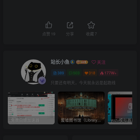
点赞
19
分享
收藏
7
站长小鱼
关注
389
503
318
177W+
只要还有明天，今天就永远是起跑线
免费白嫖加速器
废墟图书馆（Library Of Ruina）v1.1.0.6a13 官中 附yuzu模拟器 本体+1.0.3升补