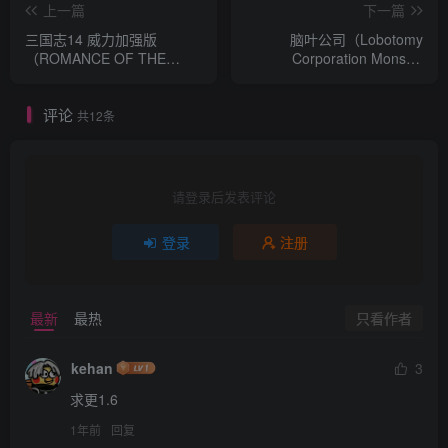
上一篇
下一篇
三国志14 威力加强版
脑叶公司（Lobotomy
（ROMANCE OF THE
Corporation Monster
THREE KINGDOMS XIV
Management Simulation）
With PowerUp Kit）v1.0.10
免安装中文版
评论
中文版 豪华套装+全
共12条
52DLC+季票+特典 附yuzu模
拟器版
请登录后发表评论
登录
注册
只看作者
最新
最热
kehan
3
求更1.6
1年前
回复