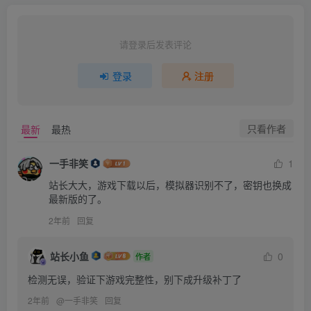
体+1.3.1升补+6DLC 盈月之
仪
请登录后发表评论
登录
注册
只看作者
最新
最热
一手非笑
1
站长大大，游戏下载以后，模拟器识别不了，密钥也换成
最新版的了。
2年前
回复
站长小鱼
0
作者
检测无误，验证下游戏完整性，别下成升级补丁了
2年前
@
一手非笑
回复