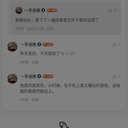
一手非笑
0
谢谢站长，重下了一遍结果是文件下载时出错了
2年前
@
站长小鱼
回复
一手非笑
1
昨天发的，今天就给了ෆ( ˶'ᵕ'˶)ෆ
2年前
回复
一手非笑
1
他真的我哭死，小时候，在手机上看主播玩的游戏，没电
脑的我竟然能玩上。
2年前
回复