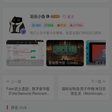
站长小鱼
关注
389
503
318
177W+
我们人生中最大的懒惰，就是当我们明知自己拥有作出选择的能力，却不去主动改变而是放任它的生活态度
免费白嫖加速器
废墟图书馆（Library Of Ruina）v1.1.0.6a13 官中 附yuzu模拟器 本体+1.0.3升补
上一篇
下一篇
Fate/武士遗迹：数字豪华版
辐射谷物语/原子作物/末日农
（Fate/Samurai Remnant
场生活（Atomicrops）
Digital Deluxe Edition）
v1.7.0f3 官方简中 附yuzu模
v1.3.1 全DLC 官方中文 支持
拟器 游戏本体
评论
手柄 附yuzu模拟器 游戏本
+1.6.0F2+1DLC
共5条