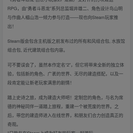
RPG，由“勇者斗恶龙”系列总监堀井雄二、角色设计鸟山明
与作曲人椙山浩一倾力参与打造——现也向Steam玩家推
出！
Steam版会包含主机版之前发布过的所有和风组合包, 水族馆
组合包, 近代建筑组合包内容。
可不要误会了，虽然本作定名“2”，但它将带来全新的独立体
验，包括新的角色、广袤的世界、无尽的建造搭配，以及一
段肯定能让新老玩家满意的剧情！
踏上史诗之旅，成为建造大师吧！定制您的角色，与名为席
德的神秘同伴一道踏上旅程，重建一个被荒废的世界。之
后，带您的建造师进入在线世界，和朋友们合力创造真正的
奇观。
*只能与在Steam上成为好友的玩家一起游玩