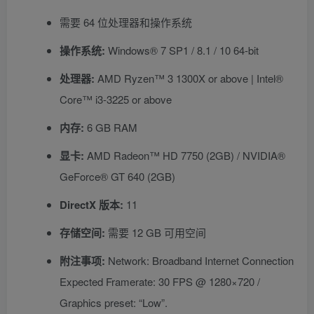
需要 64 位处理器和操作系统
操作系统:
Windows® 7 SP1 / 8.1 / 10 64-bit
处理器:
AMD Ryzen™ 3 1300X or above | Intel®
Core™ i3-3225 or above
内存:
6 GB RAM
显卡:
AMD Radeon™ HD 7750 (2GB) / NVIDIA®
GeForce® GT 640 (2GB)
DirectX 版本:
11
存储空间:
需要 12 GB 可用空间
附注事项:
Network: Broadband Internet Connection
Expected Framerate: 30 FPS @ 1280×720 /
Graphics preset: “Low”.