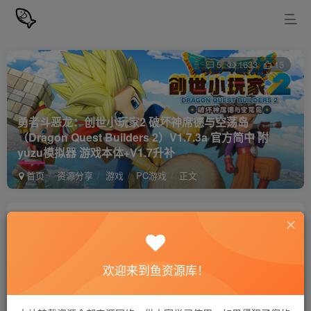
5
1633
15
勇者斗恶龙：创世小玩家2 破坏神席德与空荡岛
（Dragon Quest Builders 2）V1.7.3a 官方简中 附
yuzu模拟器 游戏本体+V1.7升补
首页
资源分享
游戏
PC游戏
正文
站长小鱼
关注
私信
2年前更新
欢迎来到鱼资源库！
勇者斗恶龙：创世小玩家2 破坏神席德与空荡岛
免费资源
（Dragon Quest Builders 2）V1.7.3a 官方简中 附yuzu
模拟器 游戏本体+V1.7升补