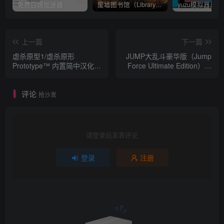
免费白嫖加速器
废墟图书馆（Library Of Ruina）v1.1.0.6a13 官中 附yuzu模拟器 本体+1.0.3升补
上一篇
下一篇
虐杀原型1/虐杀原形
JUMP大乱斗豪华版（Jump
Prototype™ 内置简中汉化
Force Ultimate Edition）港
附多项修改器+全Event白
版中文 游戏本体+1.0.6升补
金、记忆、技能存档+高分辨
+11DLC
评论
率补丁
抢沙发
请登录后发表评论
登录
注册