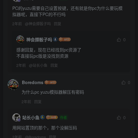
PC的yuzu需要自己设置按键，还有就是你pc为什么要玩模
拟器呢，直接下PC的不行吗
2年前
@
神会掷骰子吗
回复
神会掷骰子吗
0
感谢回复，现在已经找到pc资源了

不直接玩pc版是没找到资源
2年前
@
站长小鱼
回复
Boredoms
0
为什么pc yuzu模拟器解压有密码
2年前
回复
站长小鱼
0
作者
用网站置顶的那个，那个没解压码
2年前
@
Boredoms
回复