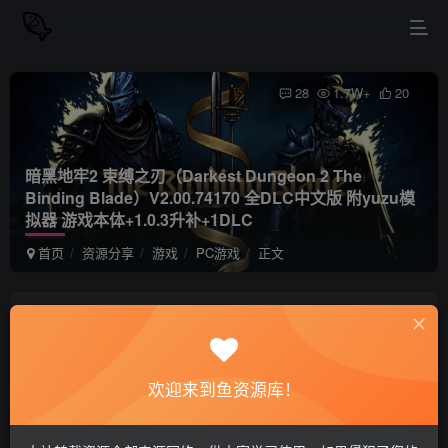
28
1.7W+
20
暗黑地牢2 束缚之刃（Darkest Dungeon 2 The
Binding Blade）V2.00.74170 全DLC中文版 附yuzu模
拟器 游戏本体+1.0.3升补+1DLC
首页
资源分享
游戏
PC游戏
正文
站长小鱼
关注
私信
1年前更新
欢迎来到鱼资源库！