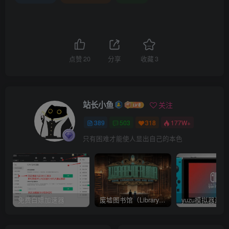
点赞
20
分享
收藏
3
站长小鱼
关注
389
503
318
177W+
只有困难才能使人显出自己的本色
免费白嫖加速器
废墟图书馆（Library Of Ruina）v1.1.0.6a13 官中 附yuzu模拟器 本体+1.0.3升补