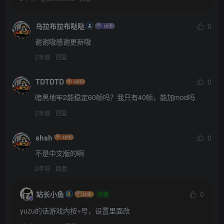
乌拉布拉布哒哒
0
谢谢嗷感谢更新嗷
2年前
回复
TDTDTD
0
暗黑地牢2能稳定60帧吗？我只有40帧，能加mod吗
2年前
回复
shsh
0
不是中文版的啊
2年前
回复
站长小鱼
0
作者
yuzu的话游戏内按+号，设置里面改