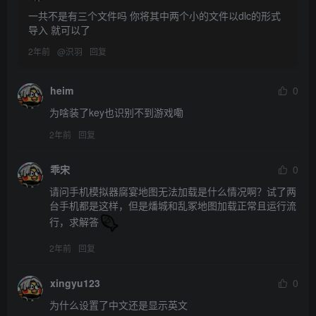
一共不是有三个文件吗 你将其中两个小的文件以dlc的形式
导入 就可以了
2年前
@
𣲵羽
回复
heim
0
为啥装了key也识别不到游戏嘞
2年前
回复
乖宋
0
请问手机模拟器腐宴地图无法加载是什么情况啊？试了两
台手机都是这样，但是燔城和乱冢地图加载正常且运行流
行，求解答
2年前
回复
xingyu123
0
为什么设置了中文还是显示英文