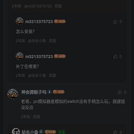
2年前
@
m3213375723
回复
m3213375723
0
怎么安装？
2年前
@
站长小鱼
回复
m3213375723
0
补丁在哪里？
2年前
@
站长小鱼
回复
神会掷骰子吗
0
老哥，pc模拟器是模拟的switch没有手柄怎么玩，我键鼠
没反应
2年前
回复
站长小鱼
0
作者