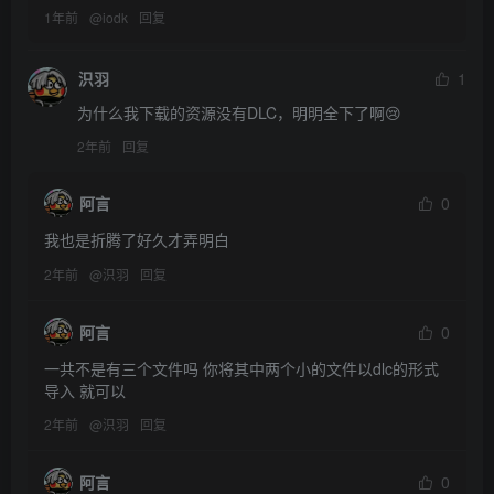
1年前
@
iodk
回复
𣲵羽
1
为什么我下载的资源没有DLC，明明全下了啊😢
2年前
回复
阿言
0
我也是折腾了好久才弄明白
2年前
@
𣲵羽
回复
阿言
0
一共不是有三个文件吗 你将其中两个小的文件以dlc的形式
导入 就可以
2年前
@
𣲵羽
回复
阿言
0