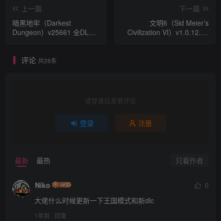
上一篇
下一篇
暗黑地牢（Darkest
文明6（Sid Meier’s
Dungeon）v25661 全DLC
Civilization VI）v1.0.12.58
附yuzu模拟器版 本体+金手
全DLC 中文语音版 附yuzu模
指+功能性mod合集
拟器 本体+V1.2.17+18DLC
评论
共28条
请登录后发表评论
登录
注册
只看作者
最新
最热
Niko
0
大佬什么时候更新一下王国模式和新dlc
1年前
回复