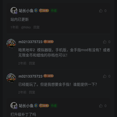
站长小鱼
0
作者
站内已更新
1年前
@
Niko
回复
m3213375723
0
暗黑地牢2  模拟器版，手机版，金手指mod有没有？或者 
无限金币和蜡烛的存档也可以！
2年前
回复
m3213375723
0
已经能玩了。但是我想要金手指！谁能提供一下？
2年前
回复
站长小鱼
0
作者
打升级补丁了吗