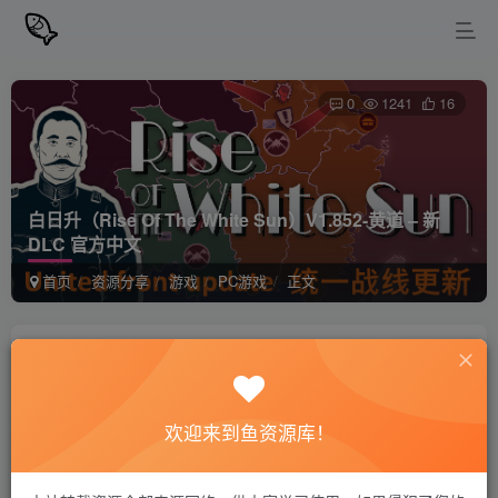
0
1241
16
白日升（Rise Of The White Sun）V1.852-黄道 – 新
DLC 官方中文
首页
资源分享
游戏
PC游戏
正文
站长小鱼
关注
私信
2年前发布
欢迎来到鱼资源库！
白日升（Rise Of The White Sun）V1.852-黄
免费资源
道 – 新DLC 官方中文