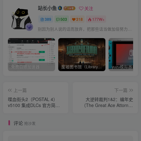
站长小鱼
关注
389
503
318
177W+
别因为别人说的话而放弃，把那些话当做加倍努力的动力
免费白嫖加速器
废墟图书馆（Library Of Ruina）v1.1.0.6a13 官中 附yuzu模拟器 本体+1.0.3升补
上一篇
下一篇
喋血街头2（POSTAL 4）
大逆转裁判1&2：编年史
v5100 集成DLCs 官方简体
（The Great Ace Attorney
中文 支持键盘.鼠标.手柄
Chronicles）中文汉化版
6.5GB
评论
抢沙发