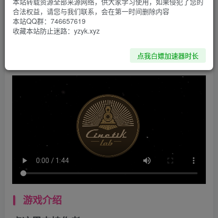
本站转载资源全部来源网络，供大家学习使用，如果侵犯了您的
合法权益，请您与我们联系，会在第一时间删除内容
资源下载
本站QQ群：746657619
收藏本站防止迷路：yzyk.xyz
PC-点击下载
点我白嫖加速器时长
游戏介绍