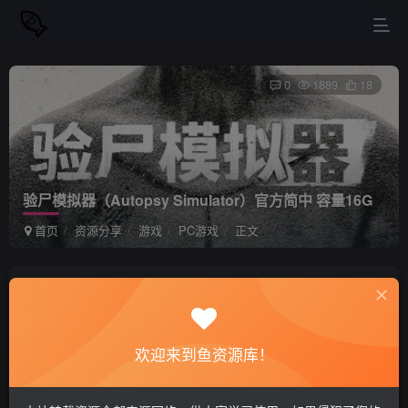
0
1889
18
验尸模拟器（Autopsy Simulator）官方简中 容量16G
首页
资源分享
游戏
PC游戏
正文
站长小鱼
关注
私信
2年前更新
欢迎来到鱼资源库！
验尸模拟器（Autopsy Simulator）官方简中
免费资源
容量16G