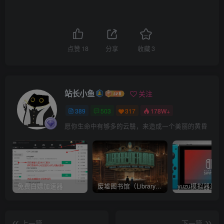
点赞
18
分享
收藏
3
站长小鱼
关注
389
503
317
178W+
愿你生命中有够多的云翳，来造成一个美丽的黄昏
免费白嫖加速器
废墟图书馆（Library Of Ruina）v1.1.0.6a13 官中 附yuzu模拟器 本体+1.0.3升补
上一篇
下一篇