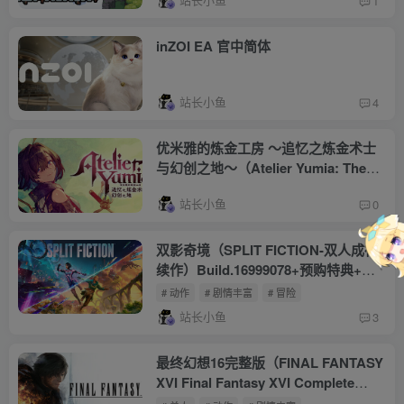
1
inZOI EA 官中简体
站长小鱼
4
优米雅的炼金工房 ～追忆之炼金术士
与幻创之地～（Atelier Yumia: The
Alchemist of Memories & the
站长小鱼
0
Envisioned Land）Build.17753112
官方简体中文
双影奇境（SPLIT FICTION-双人成行
续作）Build.16999078+预购特典+全
DLC 官中简体 附联机补丁
# 动作
# 剧情丰富
# 冒险
站长小鱼
3
最终幻想16完整版（FINAL FANTASY
XVI Final Fantasy XVI Complete
Edition）V1.03-官中简体 免安装中文