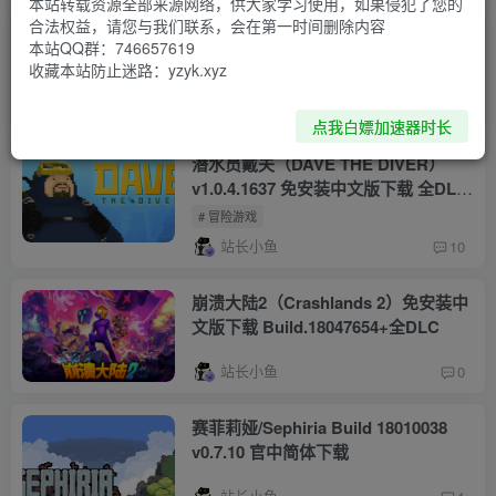
本站转载资源全部来源网络，供大家学习使用，如果侵犯了您的
合法权益，请您与我们联系，会在第一时间删除内容
世界盒子：上帝模拟器（WorldBox
本站QQ群：746657619
God Simulator）V0.50 免安装中文版
收藏本站防止迷路：yzyk.xyz
下载 附安卓V0.22.21
站长小鱼
1
点我白嫖加速器时长
潜水员戴夫（DAVE THE DIVER）
v1.0.4.1637 免安装中文版下载 全DLC-
一番的假日 附修改器+yuzu模拟器 本
# 冒险游戏
体+1.0.2.747升补+4DLC
站长小鱼
10
崩溃大陆2（Crashlands 2）免安装中
文版下载 Build.18047654+全DLC
站长小鱼
0
赛菲莉娅/Sephiria Build 18010038
v0.7.10 官中简体下载
站长小鱼