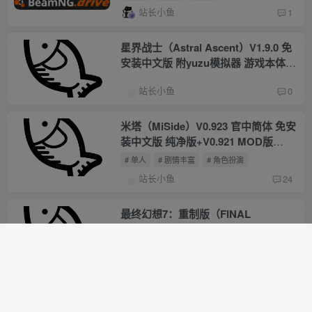
站长小鱼
1
星界战士（Astral Ascent）V1.9.0 免
安装中文版 附yuzu模拟器 游戏本体
+v1.0.12升补+1DLC
站长小鱼
0
米塔（MiSide）V0.923 官中简体 免安
装中文版 纯净版+V0.921 MOD版
+MOD大全 附手机端一键直装apk
# 单人
# 剧情丰富
# 角色扮演
站长小鱼
24
最终幻想7：重制版（FINAL
FANTASY VII REMAKE
INTERGRADE）V1.0.0.5 免安装中文
站长小鱼
0
版 附多项修改器+服饰MOD
紫色晶石/石质碎片（Stoneshard）
BUILD 16953916 免安装中文版