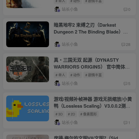
# 单人
# 动作
# 剧情丰富
版
站长小鱼
0
暗黑地牢2 束缚之刃（Darkest
Dungeon 2 The Binding Blade）
V2.00.74170 全DLC中文版 附yuzu模
站长小鱼
28
拟器 游戏本体+1.0.3升补+1DLC
真・三国无双 起源（DYNASTY
WARRIORS ORIGINS） 官中简体正
式版下载 附解决无法保存 无法使用手
# 单人
# 动作
# 剧情丰富
柄补丁+修改器+通关存档
站长小鱼
5
游戏/视频补帧神器 游戏无损缩放/小黄
鸭（Lossless Scaling）V3.0.0.2测试
版-官中简体
# 3D
# 2D
# 像素图形
站长小鱼
1
席德·梅尔的文明VII/文明7（Sid