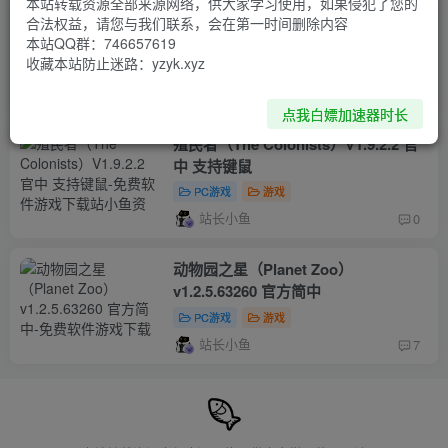
本站转载资源全部来源网络，供大家学习使用，如果侵犯了您的
诺兰德（NORLAND）v0.3924.5358.0
合法权益，请您与我们联系，会在第一时间删除内容
官方简中
本站QQ群：746657619
收藏本站防止迷路：yzyk.xyz
PC游戏
游戏
站长小鱼
0
点我白嫖加速器时长
殖民者（The Colonists）V1.9.2.2 官
中 支持键鼠
PC游戏
游戏
站长小鱼
0
动物园之星（Planet Zoo）
v1.2.5.63260 官方简中
PC游戏
游戏
站长小鱼
7