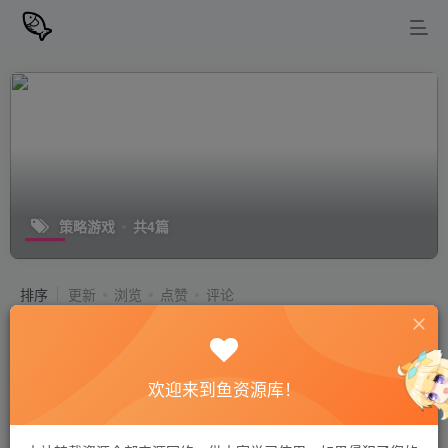
策略游戏
共4篇
排序
更新
浏览
点赞
评论
王国保卫战5：联盟（Kingdom Rush
Alliance）官方中文 附安卓无限钻石版
＋内付:5代通关及全英雄和塔存档＋苹
欢迎来到鱼资源库！
PC游戏
安卓游戏
游戏
果安装包
站长小鱼
1