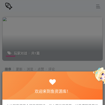
玩家对战
共1篇
排序
更新
浏览
点赞
评论
席德·梅尔的文明VII/文明7（Sid
Meiers Civilization VII）本体+9DLC
V1.0.2 XCI整合版 官中简体
欢迎来到鱼资源库！
模拟器游戏
站长小鱼
6