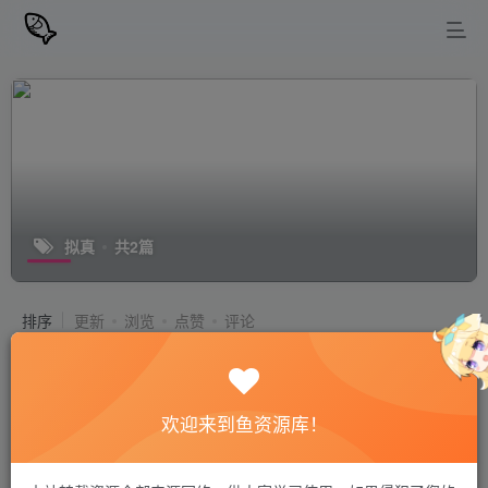
拟真
共2篇
排序
更新
浏览
点赞
评论
天国：拯救 2 – 黄金版（Kingdom
Come: Deliverance II – Gold
Edition）官中简体 容量81GB
欢迎来到鱼资源库！
PC游戏
站长小鱼
1