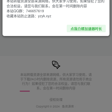
本站转载资源全部来源网络，供大家学习使用，如果侵犯了您的
车祸模拟器/拟真车祸模拟（BeamNG
合法权益，请您与我们联系，会在第一时间删除内容
drive）V0.34 hotfix-BUILD 16719115
本站QQ群：746657619
免安装中文版
收藏本站防止迷路：yzyk.xyz
PC游戏
站长小鱼
1
点我白嫖加速器时长
本站转载资源全部来源网络，供大家学习使用，请
于下载24小时内删除资源，所有资源请勿用于商业
行为！如果侵犯了您的合法权益，请您与我们联
系，会在第一时间删除内容
侵权处理
Copyright © 2024 ·
鱼资源库
·