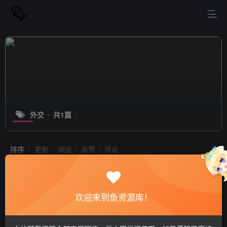
外交
共1篇
排序
更新
浏览
点赞
评论
席德·梅尔的文明VII/文明7（Sid
Meiers Civilization VII）本体+9DLC
V1.0.2 XCI整合版 官中简体
欢迎来到鱼资源库！
模拟器游戏
站长小鱼
6